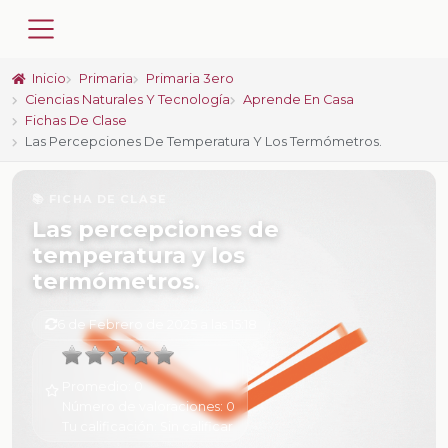
Inicio
Primaria
Primaria 3ero
Ciencias Naturales Y Tecnología
Aprende En Casa
Fichas De Clase
Las Percepciones De Temperatura Y Los Termómetros.
📚 FICHA DE CLASE
Las percepciones de
temperatura y los
termómetros.
6 de Febrero de 2025 a las 15:18
Promedio:
0
Número de valoraciones:
0
Tu calificación:
Sin calificar