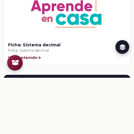
Ficha: Sistema decimal
Ficha: Sistema decimal
Ver contenido
Herramientas para el docente
¿Ya conoces al Creador de
Recursos Educativos de la
Dirección General @prende.mx
CREA ?
Crea recursos para tus clases. Regístrate en la