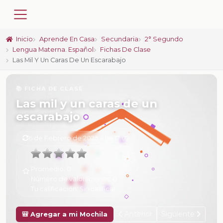
Inicio
Aprende En Casa
Secundaria
2° Segundo
Lengua Materna. Español
Fichas De Clase
Las Mil Y Un Caras De Un Escarabajo
📚 FICHA DE CLASE
Las mil y un caras de un
escarabajo
6 de Febrero de 2025 a las 17:02
Promedio:
0
Número de valoraciones:
0
Tu calificación:
Sin calificar
Anterior
Siguiente
🎒 Agregar a mi Mochila