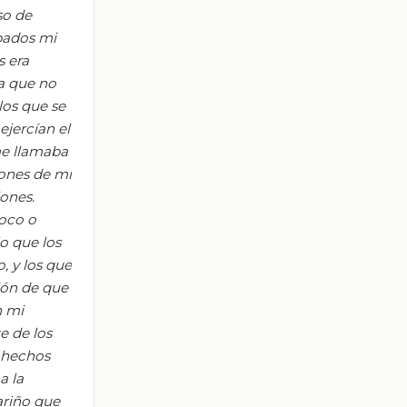
so de
pados mi
s era
ca que no
los que se
ejercían el
me llamaba
iones de mi
ones.
poco o
lo que los
, y los que
ción de que
n mi
e de los
s hechos
a la
ariño que