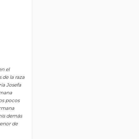
en el
 de la raza
ía Josefa
ermana
los pocos
ermana
 mis demás
menor de