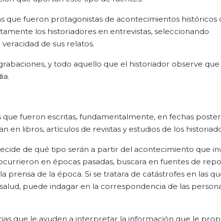
nas que fueron protagonistas de acontecimientos históricos
ectamente los historiadores en entrevistas, seleccionando
veracidad de sus relatos.
, grabaciones, y todo aquello que el historiador observe qu
ia.
as que fueron escritas, fundamentalmente, en fechas posteri
n libros, artículos de revistas y estudios de los historiad
decide de qué tipo serán a partir del acontecimiento que inv
e ocurrieron en épocas pasadas, buscara en fuentes de rep
 la prensa de la época. Si se tratara de catástrofes en las q
 salud, puede indagar en la correspondencia de las person
ias que le ayuden a interpretar la información que le pro