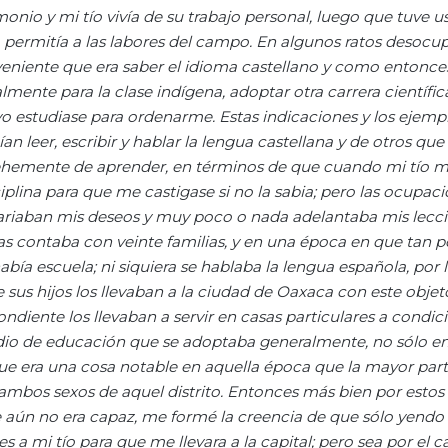
io y mi tío vivía de su trabajo personal, luego que tuve u
 permitía a las labores del campo. En algunos ratos desocu
veniente que era saber el idioma castellano y como entonce
mente para la clase indígena, adoptar otra carrera científi
 yo estudiase para ordenarme. Estas indicaciones y los ejemp
leer, escribir y hablar la lengua castellana y de otros que 
vehemente de aprender, en términos de que cuando mi tío 
iplina para que me castigase si no la sabia; pero las ocupac
trariaban mis deseos y muy poco o nada adelantaba mis lecci
s contaba con veinte familias, y en una época en que tan 
bía escuela; ni siquiera se hablaba la lengua española, por 
sus hijos los llevaban a la ciudad de Oaxaca con este objeto
ondiente los llevaban a servir en casas particulares a condi
 medio de educación que se adoptaba generalmente, no sólo e
 que era una cosa notable en aquella época que la mayor part
e ambos sexos de aquel distrito. Entonces más bien por esto
aún no era capaz, me formé la creencia de que sólo yendo 
 a mi tío para que me llevara a la capital; pero sea por el c