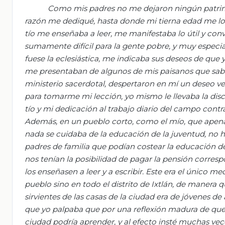
Como mis padres no me dejaron ningún patrimon
razón me dediqué, hasta donde mi tierna edad me lo
tío me enseñaba a leer, me manifestaba lo útil y con
sumamente difícil para la gente pobre, y muy especial
fuese la eclesiástica, me indicaba sus deseos de que
me presentaban de algunos de mis paisanos que sabían 
ministerio sacerdotal, despertaron en mí un deseo 
para tomarme mi lección, yo mismo le llevaba la disc
tío y mi dedicación al trabajo diario del campo con
Además, en un pueblo corto, como el mío, que apena
nada se cuidaba de la educación de la juventud, no ha
padres de familia que podían costear la educación de 
nos tenían la posibilidad de pagar la pensión corresp
los enseñasen a leer y a escribir. Este era el único
pueblo sino en todo el distrito de Ixtlán, de manera
sirvientes de las casas de la ciudad era de jóvenes d
que yo palpaba que por una reflexión madura de que 
ciudad podría aprender, y al efecto insté muchas veces