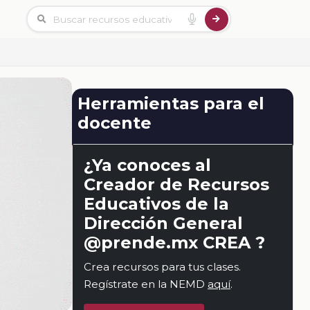
Herramientas para el
docente
¿Ya conoces al
Creador de Recursos
Educativos de la
Dirección General
@prende.mx CREA ?
Crea recursos para tus clases.
Regístrate en la NEMD
aquí
.