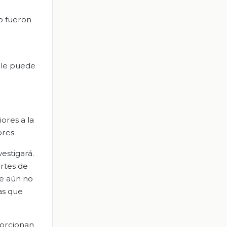
 o fueron
e le puede
ores a la
ores.
estigará.
ortes de
ue aún no
as que
porcionan