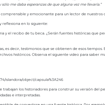
 y sólo me daba esperanzas de que alguna vez me llevaría.
”
e comprensible y emocionante para un lector de nuestros d
 reflexiona en lo siguiente:
ria y el recibo de tu beca. ¿Serán fuentes históricas que p
s, es decir, testimonios que se obtienen de esos tiempos. 
chivos históricos. Observa el siguiente video para saber má
_74/islandora/object/capsula%3A246
e trabajan los historiadores para construir su versión del 
idadas e interpretadas.
ptible de convertirse en una fuente histórica. Por ejempl