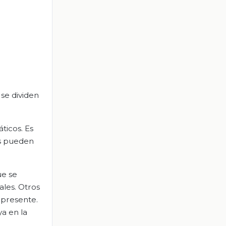
 se dividen
ticos. Es
as pueden
ue se
ales. Otros
 presente.
ya en la