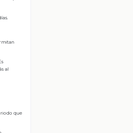
ías.
ermitan
Es
s al
periodo que
o,