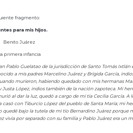
guiente fragmento:
ntes para mis hijos.
Benito Juárez
a primera infancia
an Pablo Guelatao de la jurisdicción de Santo Tomás Ixtlán 
cido a mis padres Marcelino Juárez y Brígida García, indios
os cuando murieron, habiendo quedado con mis hermanas Mar
y Justa López, indios también de la nación zapoteca. Mi h
ió al dar la luz, quedó a cargo de mi tía Cecilia García. A 
 casó con Tiburcio López del pueblo de Santa María; mi h
yo quedé bajo la tutela de mi tío Bernardino Juárez porque
ez vivía por separado con su familia y Pablo Juárez era un 