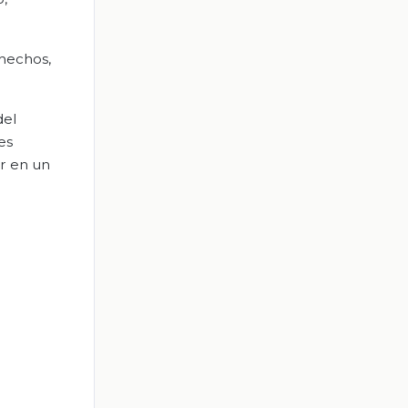
 hechos,
del
es
r en un