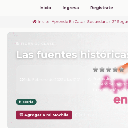
Inicio
Ingresa
Regístrate
Inicio
Aprende En Casa
Secundaria
2° Segu
📚 FICHA DE CLASE
Las fuentes histórica
Promedio:
0
6 de Febrero de 2025 a las 17:01
Número de valorac
Tu calificación:
Sin 
Historia
Anterior
🎒 Agregar a mi Mochila