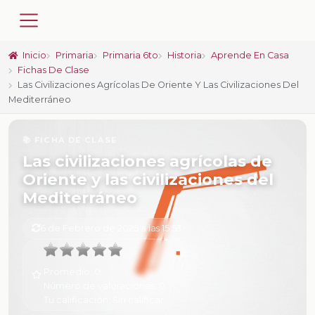
Inicio
Primaria
Primaria 6to
Historia
Aprende En Casa
Fichas De Clase
Las Civilizaciones Agrícolas De Oriente Y Las Civilizaciones Del
Mediterráneo
📚 FICHA DE CLASE
Las civilizaciones agrícolas de
Oriente y las civilizaciones del
Mediterráneo
6 de Febrero de 2025 a las 15:53
Promedio:
0
Número de valoraciones:
0
Tu calificación:
Sin calificar