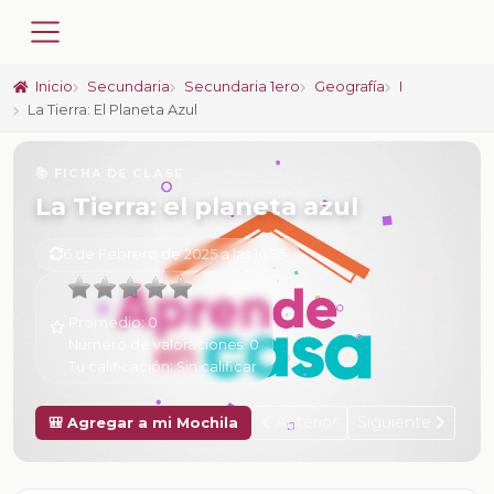
Inicio
Secundaria
Secundaria 1ero
Geografía
I
La Tierra: El Planeta Azul
📚 FICHA DE CLASE
La Tierra: el planeta azul
6 de Febrero de 2025 a las 16:35
Promedio:
0
Número de valoraciones:
0
Tu calificación:
Sin calificar
Anterior
Siguiente
🎒 Agregar a mi Mochila