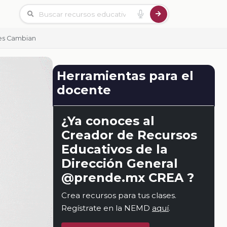
les Cambian
Herramientas para el
docente
¿Ya conoces al
Creador de Recursos
Educativos de la
Dirección General
@prende.mx CREA ?
Crea recursos para tus clases.
Regístrate en la NEMD
aquí
.