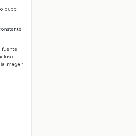
sto pudo
constante
a fuente
ncluso
 la imagen