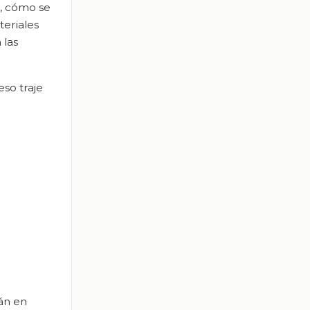
s, cómo se
teriales
 las
eso traje
án en