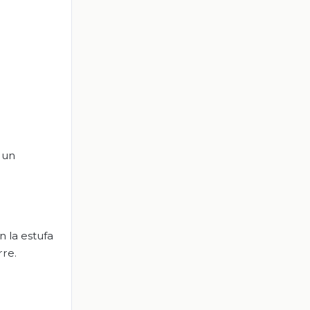
 un
 la estufa
rre.