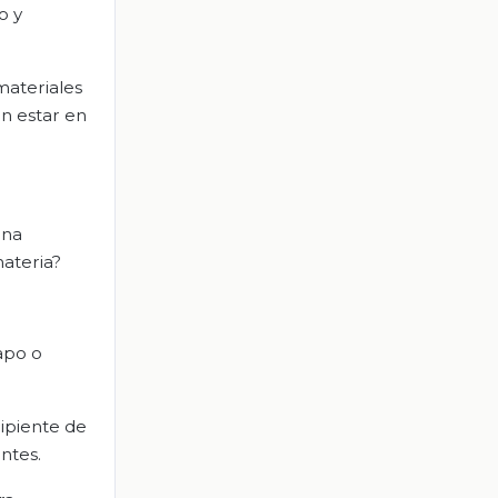
o y
materiales
n estar en
una
materia?
rapo o
ipiente de
ntes.