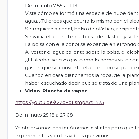
Del minuto 7:55 a 11:13
Viste cómo se formó una especie de nube dentro d
agua. ¿Tú crees que ocurra lo mismo con el alc
Se requiere alcohol, bolsa de plástico, recipient
Se vacía el alcohol en la bolsa de plástico y se 
La bolsa con el alcohol se expande en el fondo de
Al verter el agua caliente sobre la bolsa, el alcoh
¿El alcohol se hizo gas, como lo hemos visto con
gas en que se convierte el alcohol no se puede
Cuando en casa planchamos la ropa, de la plan
haber escuchado decir que se trata de una pla
Video.
Plancha de vapor.
https://youtu.be/a22dFdEsmpA?t=475
Del minuto 25:18 a 27:08
Ya observamos dos fenómenos distintos pero que tien
experimentos y en los videos que vimos.