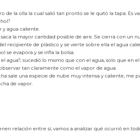
e la olla la cual salió tan pronto se le quitó la tapa. Es v
ohol?
e y agua caliente.
le saca la mayor cantidad posible de aire. Se cierra con un n
l recipiente de plástico y se vierte sobre ella el agua cali
ol se evapora y se infla la bolsa.
 el agua?, sucedió lo mismo que con el agua, solo que en e
 observar tan claramente como el vapor de agua.
cha sale una especie de nube muy intensa y caliente, me 
ncha de vapor.
en relación entre sí, vamos a analizar qué ocurrió en todo