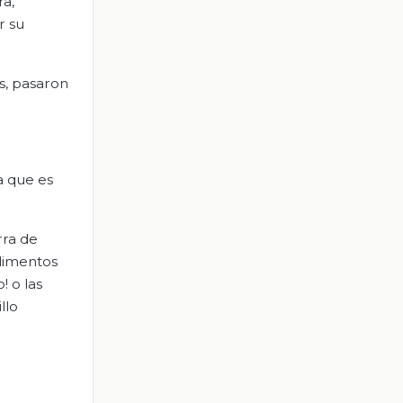
ra,
r su
s, pasaron
a que es
rra de
alimentos
! o las
llo