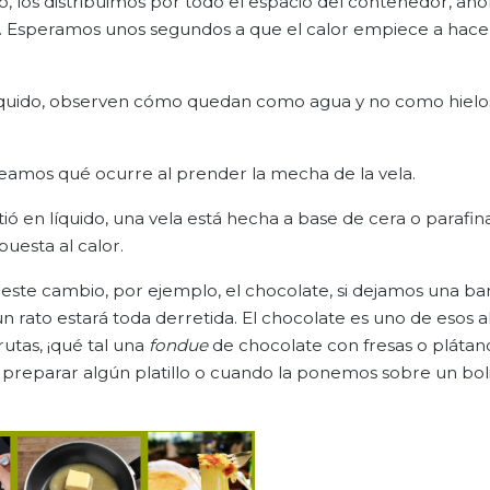
, los distribuimos por todo el espacio del contenedor, aho
 Esperamos unos segundos a que el calor empiece a hace
o líquido, observen cómo quedan como agua y no como hielo
amos qué ocurre al prender la mecha de la vela.
tió en líquido, una vela está hecha a base de cera o parafin
uesta al calor.
 este cambio, por ejemplo, el chocolate, si dejamos una ba
n rato estará toda derretida. El chocolate es uno de esos 
rutas, ¡qué tal una
fondue
de chocolate con fresas o plátano
 preparar algún platillo o cuando la ponemos sobre un boli