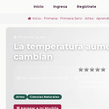
Inicio
Ingresa
Regístrate
Inicio
Primaria
Primaria 3ero
Artes
Aprende
📚 FICHA DE CLASE
La temperatura aumen
cambian
Promedio:
0
6 de Febrero de 2025 a las 15:17
Número de valorac
Tu calificación:
Sin 
Artes
Ciencias Naturales
Anterior
Siguiente
🎒 Agregar a mi Mochila