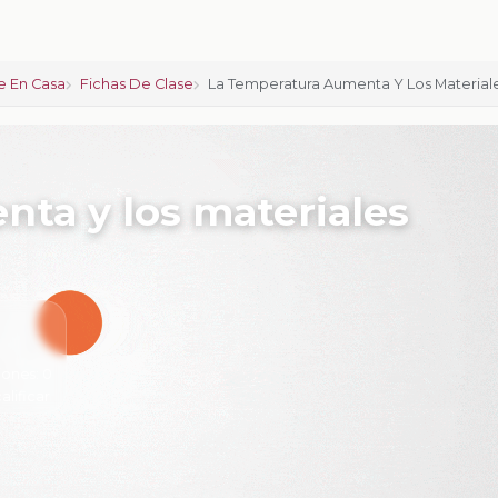
 En Casa
Fichas De Clase
La Temperatura Aumenta Y Los Materia
ta y los materiales
iones:
0
calificar