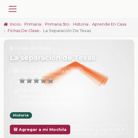
Inicio
Primaria
Primaria 5to
Historia
Aprende En Casa
Fichas De Clase
La Separación De Texas
📚 FICHA DE CLASE
La separación de Texas
6 de Febrero de 2025 a las 15:42
Promedio:
0
Número de valoraciones:
0
Tu calificación:
Sin calificar
Historia
Anterior
Siguiente
🎒 Agregar a mi Mochila