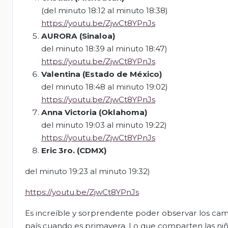
(del minuto 18:12 al minuto 18:38)
https://youtu.be/ZjwCt8YPnJs
AURORA (Sinaloa
)
del minuto 18:39 al minuto 18:47)
https://youtu.be/ZjwCt8YPnJs
Valentina
(Estado de México
)
del minuto 18:48 al minuto 19:02)
https://youtu.be/ZjwCt8YPnJs
Anna Victoria (Oklahoma
)
del minuto 19:03 al minuto 19:22)
https://youtu.be/ZjwCt8YPnJs
Eric 3ro.
(CDMX)
del minuto 19:23 al minuto 19:32)
https://youtu.be/ZjwCt8YPnJs
Es increíble y sorprendente poder observar los cam
país cuando es primavera. Lo que comparten las niñ