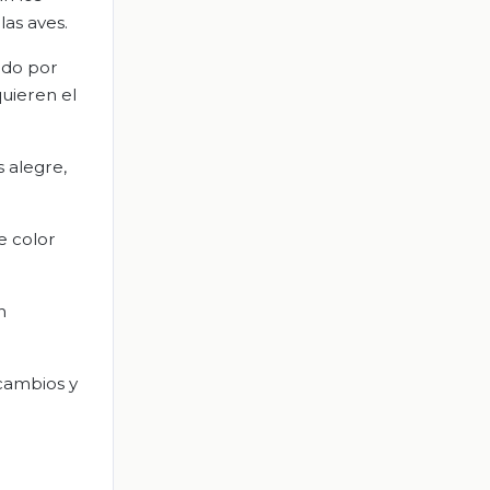
las aves.
rado por
quieren el
 alegre,
e color
n
 cambios y