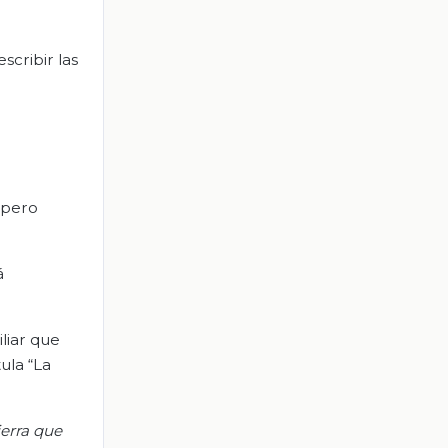
scribir las
 pero
á
liar que
ula “La
ierra que