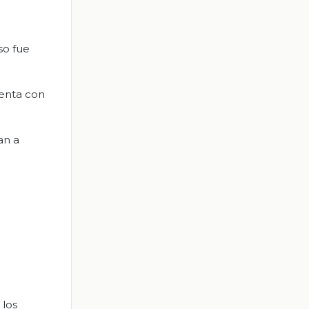
so fue
menta con
an a
 los