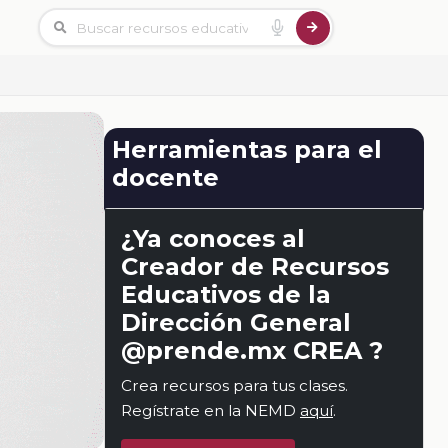
Herramientas para el
docente
¿Ya conoces al
Creador de Recursos
Educativos de la
Dirección General
@prende.mx CREA ?
Crea recursos para tus clases.
Regístrate en la NEMD
aquí
.