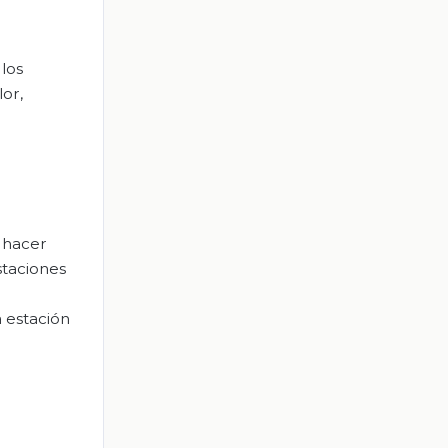
 los
lor,
l hacer
staciones
 estación