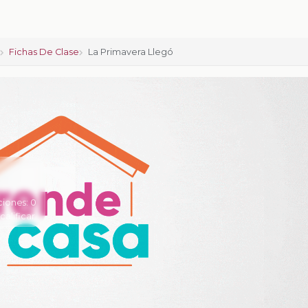
o
Fichas De Clase
La Primavera Llegó
ciones:
0
 calificar