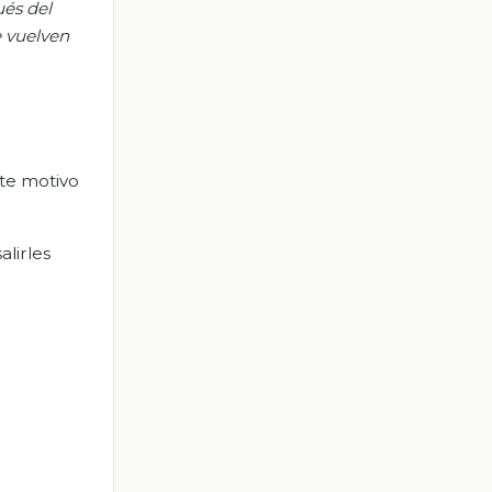
ués del
e vuelven
te motivo
lirles