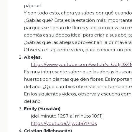
pájaros!
Y con todo esto, ahora ya sabes por qué cuando 
¿Sabías qué? Ésta es la estación más importante 
parques se llenan de flores y ahí comienza su re
además es su época ideal para criar a sus abejita
¿Sabías que las abejas aprovechan la primavera 
Observa el siguiente video, para conocer un poc
Abejas
.
https://www.youtube.com/watch?v=Gb1jDX
Es muy interesante saber que las abejas buscan 
huertos con plantas que den flores. Es important
del año. ¿Qué cambios observas en el ambiente
En los siguientes videos, observa y escucha co
del año.
Emily (Yucatán
)
(del minuto 16:57 al minuto 18:11)
https://youtu.be/ZjwCt8YPnJs
Cristian (Michoacán
)