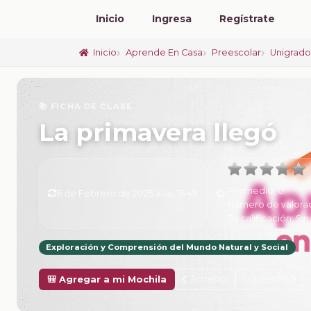
Inicio
Ingresa
Regístrate
Inicio
Aprende En Casa
Preescolar
Unigrad
📚 FICHA DE CLASE
La primavera llegó
Promedio:
0
6 de Febrero de 2025 a las 16:49
Número de valora
Tu calificación:
Sin
Exploración y Comprensión del Mundo Natural y Social
Anterior
Siguiente
🎒 Agregar a mi Mochila