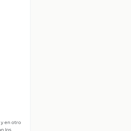
 y en otro
n los