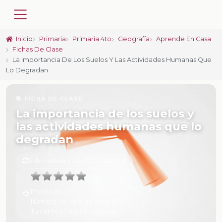
Inicio
Primaria
Primaria 4to
Geografía
Aprende En Casa
Fichas De Clase
La Importancia De Los Suelos Y Las Actividades Humanas Que
Lo Degradan
📚 FICHA DE CLASE
La importancia de los suelos y
las actividades humanas que lo
degradan
6 de Febrero de 2025 a las 15:31
Promedio:
0
Número de valoraciones:
0
Tu calificación:
Sin calificar