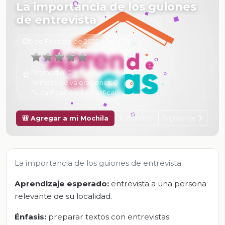
La importancia de los guiones
de entrevista
6 de Febrero de 2025 a las 16:39
Promedio:
0
Número de valoraciones:
0
Tu calificación:
Sin calificar
Anterior
Siguiente
🎒 Agregar a mi Mochila
La importancia de los guiones de entrevista
Aprendizaje esperado:
entrevista a una persona
relevante de su localidad.
Énfasis:
preparar textos con entrevistas.