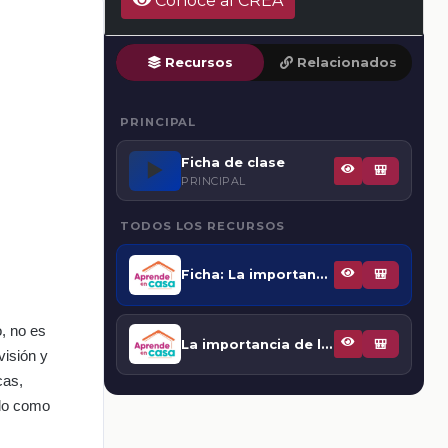
Conoce al CREA
Recursos
Relacionados
PRINCIPAL
Ficha de clase
▶️
🎒
PRINCIPAL
TODOS LOS RECURSOS
Ficha: La importancia de la Historia
🎒
, no es
La importancia de la Historia
🎒
visión y
cas,
ado como