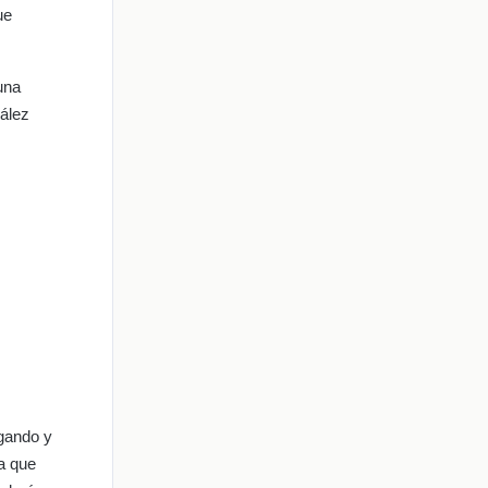
ue
una
zález
igando y
a que