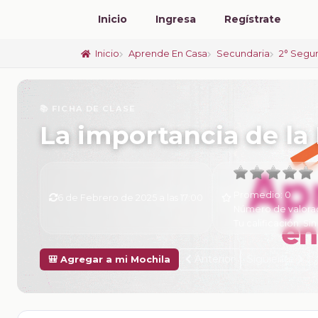
Inicio
Ingresa
Regístrate
Inicio
Aprende En Casa
Secundaria
2° Segu
📚 FICHA DE CLASE
La importancia de la 
Promedio:
0
6 de Febrero de 2025 a las 17:00
Número de valora
Tu calificación:
Sin
Anterior
Siguiente
🎒 Agregar a mi Mochila