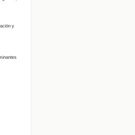
ración y
rminantes