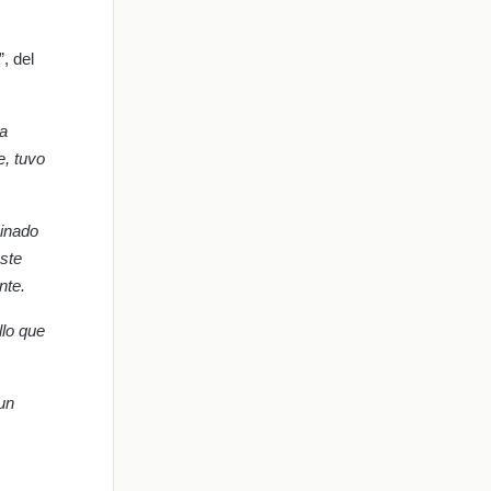
, del
na
e, tuvo
minado
éste
nte.
llo que
 un