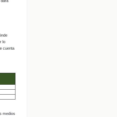
 dará
dónde
 lo
te cuenta
los medios