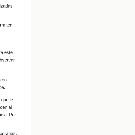
lizadas
ermiten
ra este
observar
n en
pa.
 que le
ecen al
cia. Por
ografías,