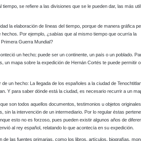
 tiempo, se refiere a las divisiones que se le pueden dar, las más uti
dad la elaboración de líneas del tiempo, porque de manera gráfica p
de hechos. Por ejemplo, ¿sabías que al mismo tiempo que ocurría la
la Primera Guerra Mundial?
 aconteció un hecho; puede ser un continente, un país o un poblado. Pa
os, un mapa sobre la expedición de Hernán Cortés te puede permitir 
ar de un hecho: La llegada de los españoles a la ciudad de Tenochtitla
lan. Y para saber dónde está la ciudad, es necesario recurrir a un ma
 que son todos aquellos documentos, testimonios u objetos originales
s, sin la intervención de un intermediario. Por lo regular éstas perten
nque esto no es forzoso, pues pueden existir algunos años de diferen
envió al rey español, relatando lo que acontecía en su expedición.
n de las fuentes primarias, como los libros, artículos, biografías, mon