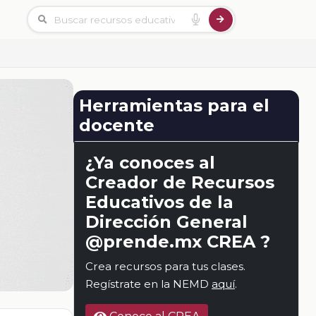
Herramientas para el
docente
¿Ya conoces al
Creador de Recursos
Educativos de la
Dirección General
@prende.mx CREA ?
Crea recursos para tus clases.
Regístrate en la NEMD
aquí
.