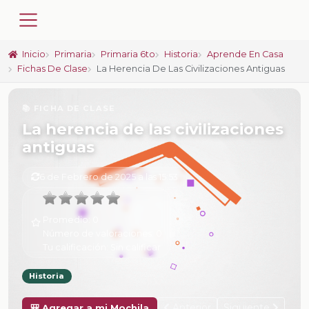
Inicio
Primaria
Primaria 6to
Historia
Aprende En Casa
Fichas De Clase
La Herencia De Las Civilizaciones Antiguas
📚 FICHA DE CLASE
La herencia de las civilizaciones
antiguas
6 de Febrero de 2025 a las 15:53
Promedio:
0
Número de valoraciones:
0
Tu calificación:
Sin calificar
Historia
Anterior
Siguiente
🎒 Agregar a mi Mochila