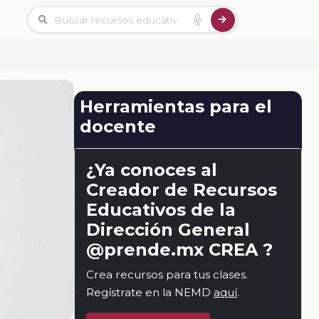
Herramientas para el
docente
¿Ya conoces al
Creador de Recursos
Educativos de la
Dirección General
@prende.mx CREA ?
Crea recursos para tus clases.
Regístrate en la NEMD
aquí
.