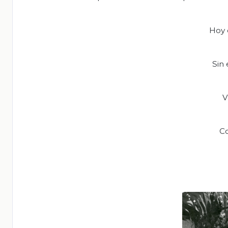
Hoy 
Sin
V
Co