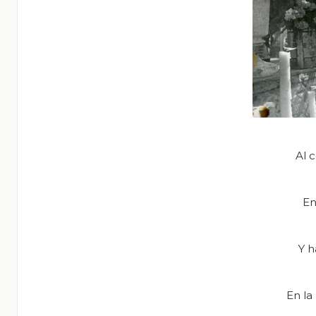
Al 
En
Y h
En la