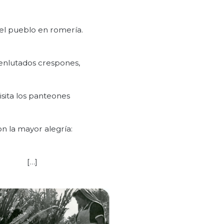
el pueblo en romería.
 enlutados crespones,
isita los panteones
n la mayor alegría:
[…]