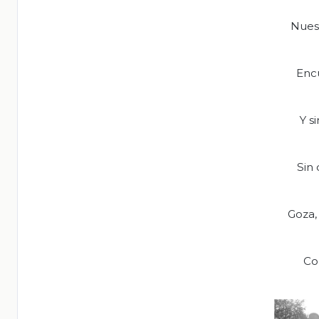
Nuest
Encu
Y si
Sin 
Goza,
Con