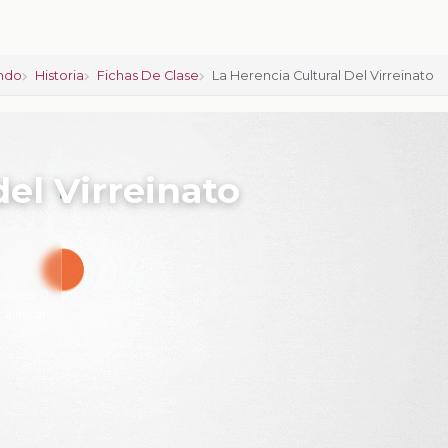
ndo
Historia
Fichas De Clase
La Herencia Cultural Del Virreinato
del Virreinato
iones:
0
calificar