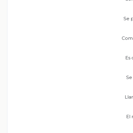
Se p
Como
Es 
Se
Lla
El 