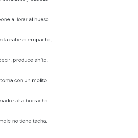
one a llorar al hueso.
 la cabeza empacha,
decir, produce ahíto,
 toma con un molito
mado salsa borracha.
mole no tiene tacha,