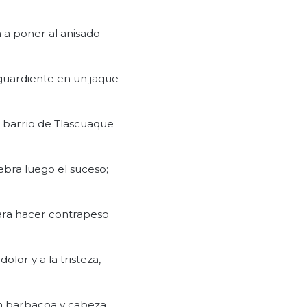
 a poner al anisado
aguardiente en un jaque
l barrio de Tlascuaque
ebra luego el suceso;
ara hacer contrapeso
 dolor y a la tristeza,
 barbacoa y cabeza