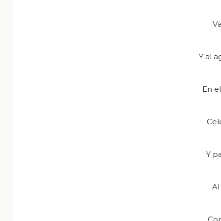
Va
Y al 
En e
Cel
Y p
Al
Con