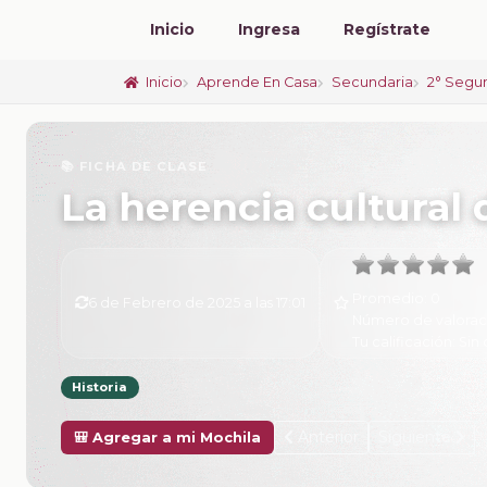
Inicio
Ingresa
Regístrate
Inicio
Aprende En Casa
Secundaria
2° Segu
📚 FICHA DE CLASE
La herencia cultural 
Promedio:
0
6 de Febrero de 2025 a las 17:01
Número de valorac
Tu calificación:
Sin 
Historia
Anterior
Siguiente
🎒 Agregar a mi Mochila