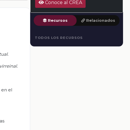
Conoce al CREA
Recursos
Relacionados
TODOS LOS RECURSOS
ual.
irreinal.
 en el
las