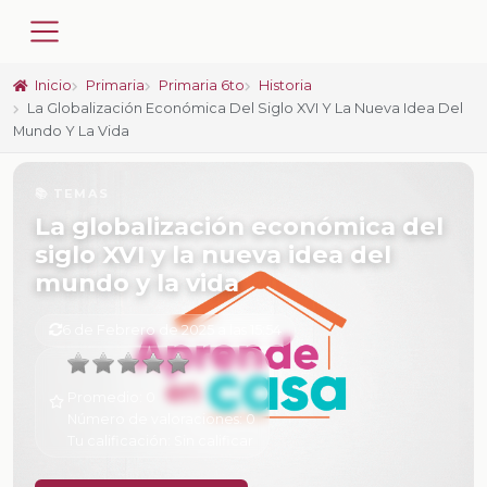
Inicio
Primaria
Primaria 6to
Historia
La Globalización Económica Del Siglo XVI Y La Nueva Idea Del
Mundo Y La Vida
📚 TEMAS
La globalización económica del
siglo XVI y la nueva idea del
mundo y la vida
6 de Febrero de 2025 a las 15:54
Promedio:
0
Número de valoraciones:
0
Tu calificación:
Sin calificar