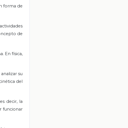
en forma de
actividades
 concepto de
. En física,
analizar su
inética del
s decir, la
er funcionar