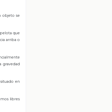
n objeto se
 pelota que
ia arriba o
ncialmente
la gravedad
 situado en
omos libres