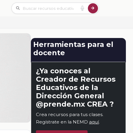
Herramientas para el
docente
¿Ya conoces al
Creador de Recursos
Educativos de la
Dirección General
@prende.mx CREA ?
Crea recursos para tus clases.
Regístrate en la NEMD
aquí
.