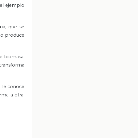
 el ejemplo
ua, que se
sto produce
de biomasa.
 transforma
e le conoce
rma a otra,