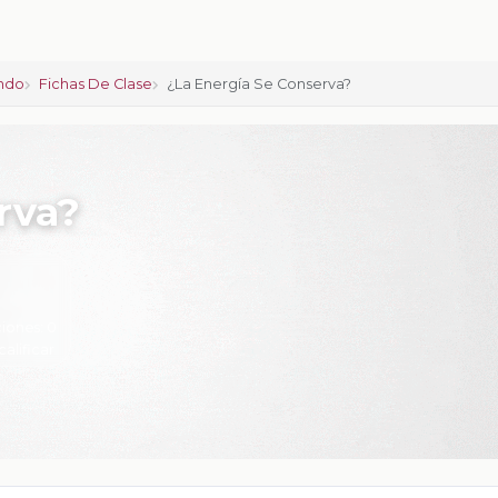
ndo
Fichas De Clase
¿La Energía Se Conserva?
rva?
iones:
0
calificar