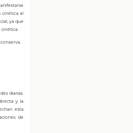
anifestarse
cinética al
ial, ya que
cinética.
 conserva.
des diarias.
irecta y la
echan esta
aciones de