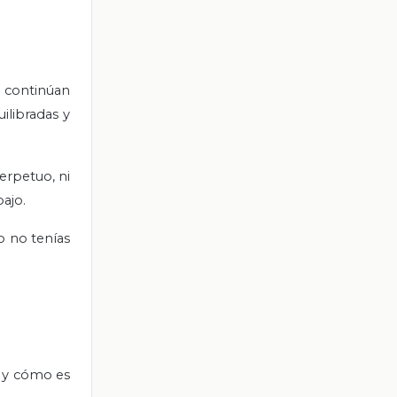
 continúan
libradas y
erpetuo, ni
bajo.
o no tenías
s y cómo es