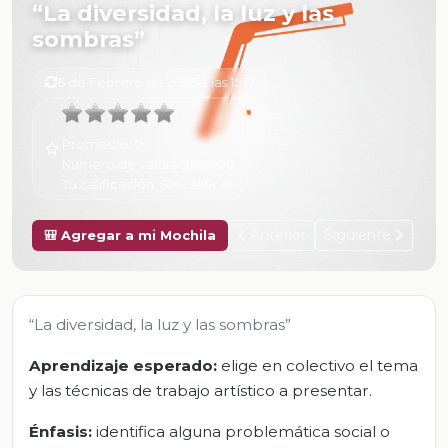
“La diversidad, la luz y las
sombras”
6 de Febrero de 2025 a las 15:17
Promedio:
0
Número de valoraciones:
0
Tu calificación:
Sin calificar
Anterior
Siguiente
🎒 Agregar a mi Mochila
“La diversidad, la luz y las sombras”
Aprendizaje esperado:
elige en colectivo el tema
y las técnicas de trabajo artístico a presentar.
Énfasis:
identifica alguna problemática social o