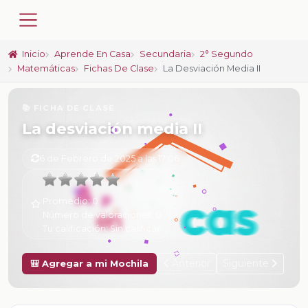
Inicio
Aprende En Casa
Secundaria
2° Segundo
Matemáticas
Fichas De Clase
La Desviación Media II
📚 FICHA DE CLASE
La desviación media II
6 de Febrero de 2025 a las 17:06
Promedio:
0
Número de valoraciones:
0
Tu calificación:
Sin calificar
Anterior
Siguiente
🎒 Agregar a mi Mochila