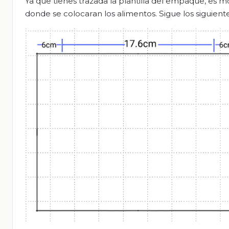
Ya que tienes trazada la plantilla del empaque, es 
donde se colocaran los alimentos. Sigue los siguient