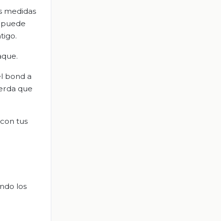
as medidas
y puede
tigo.
aque.
el bond a
uerda que
 con tus
0
endo los