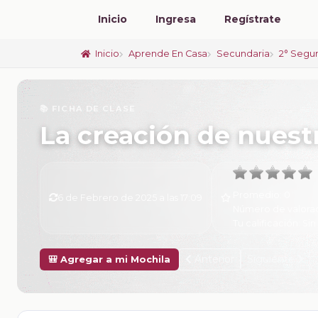
Inicio
Ingresa
Regístrate
Inicio
Aprende En Casa
Secundaria
2° Segu
📚 FICHA DE CLASE
La creación de nuest
Promedio:
0
6 de Febrero de 2025 a las 17:09
Número de valora
Tu calificación:
Sin
Anterior
Siguiente
🎒 Agregar a mi Mochila