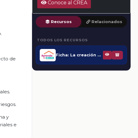
Conoce al CREA
Recursos
Relacionados
.
TODOS LOS RECURSOS
Ficha: La creación de nuestro producto o servicio
🎒
ecto de
ales.
iesgos.
na y
iales e