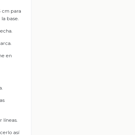
.5 cm para
 la base.
recha.
marca.
une en
a.
as
 líneas.
cerlo así