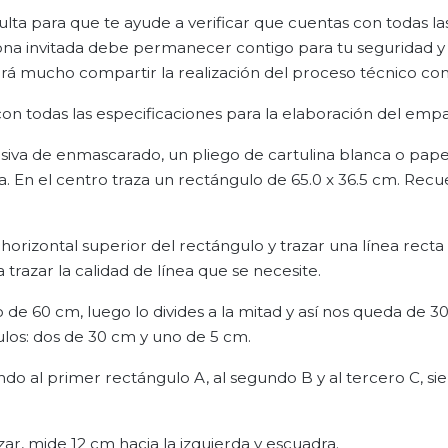
ulta para que te ayude a verificar que cuentas con todas l
ona invitada debe permanecer contigo para tu seguridad 
rá mucho compartir la realización del proceso técnico con
 con todas las especificaciones para la elaboración del emp
siva de enmascarado, un pliego de cartulina blanca o pap
esa. En el centro traza un rectángulo de 65.0 x 36.5 cm. Rec
horizontal superior del rectángulo y trazar una línea recta
 trazar la calidad de línea que se necesite.
 de 60 cm, luego lo divides a la mitad y así nos queda de 3
ulos: dos de 30 cm y uno de 5 cm.
ndo al primer rectángulo A, al segundo B y al tercero C, si
zar, mide 12 cm hacia la izquierda y escuadra.