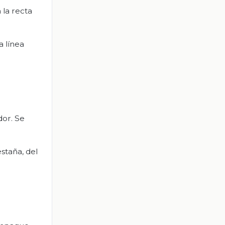
 la recta
a línea
dor. Se
staña, del