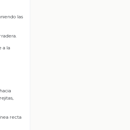
uniendo las
rradera.
 a la
 hacia
ejitas,
línea recta