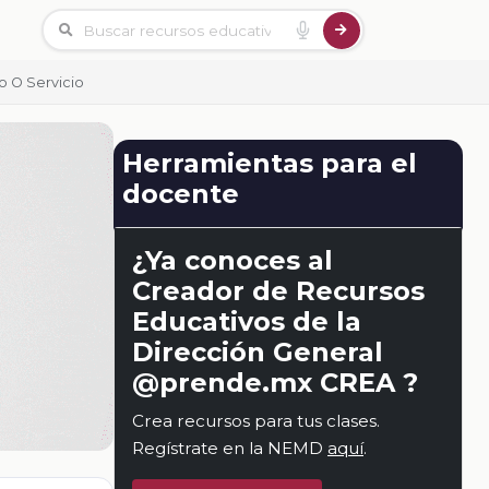
o O Servicio
Herramientas para el
docente
¿Ya conoces al
Creador de Recursos
Educativos de la
Dirección General
@prende.mx CREA ?
Crea recursos para tus clases.
Regístrate en la NEMD
aquí
.