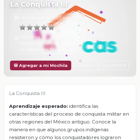
La Conquista III
6 de Febrero de 2025 a las 17:00
Promedio:
0
Número de valoraciones:
0
Tu calificación:
Sin calificar
Anterior
Siguiente
🎒 Agregar a mi Mochila
La Conquista III
Aprendizaje esperado:
identifica las
características del proceso de conquista militar en
otras regiones del México antiguo. Conoce la
manera en que algunos grupos indígenas
resistieron y cómo los conquistadores lograron