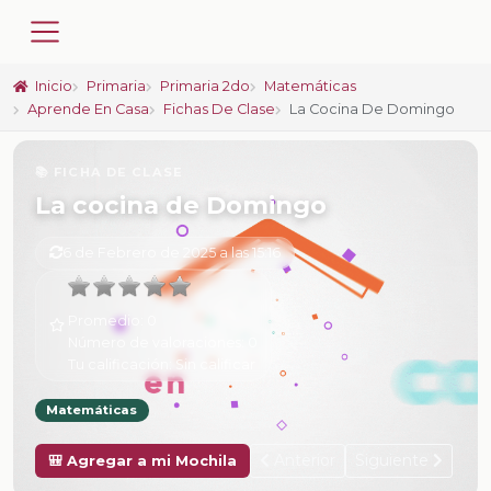
Inicio
Primaria
Primaria 2do
Matemáticas
Aprende En Casa
Fichas De Clase
La Cocina De Domingo
📚 FICHA DE CLASE
La cocina de Domingo
6 de Febrero de 2025 a las 15:16
Promedio:
0
Número de valoraciones:
0
Tu calificación:
Sin calificar
Matemáticas
Anterior
Siguiente
🎒 Agregar a mi Mochila