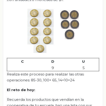
C
D
U
9
5
Realiza este proceso para realizar las otras
operaciones: 85-30, 100+ 65, 14+10+24
El
r
eto de
h
oy:
Recuerda los productos que vendían en la
cooperativa de tu escuela, haz una lista con sus