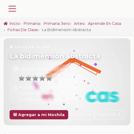
Inicio
Primaria
Primaria 3ero
Artes
Aprende En Casa
Fichas De Clase
La Bidimensión Abstracta
📚 FICHA DE CLASE
La bidimensión abstracta
6 de Febrero de 2025 a las 15:17
Promedio:
0
Número de valoraciones:
0
Tu calificación:
Sin calificar
Anterior
Siguiente
🎒 Agregar a mi Mochila