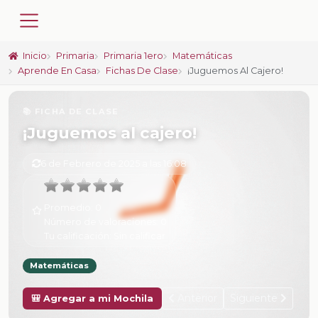
Inicio
Primaria
Primaria 1ero
Matemáticas
Aprende En Casa
Fichas De Clase
¡Juguemos Al Cajero!
📚 FICHA DE CLASE
¡Juguemos al cajero!
6 de Febrero de 2025 a las 16:08
Promedio:
0
Número de valoraciones:
0
Tu calificación:
Sin calificar
Matemáticas
Anterior
Siguiente
🎒 Agregar a mi Mochila