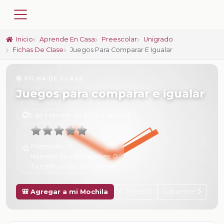
Inicio
Aprende En Casa
Preescolar
Unigrado
Fichas De Clase
Juegos Para Comparar E Igualar
📚 FICHA DE CLASE
Juegos para comparar e igualar
6 de Febrero de 2025 a las 16:50
Promedio:
0
Número de valoraciones:
0
Tu calificación:
Sin calificar
Anterior
Siguiente
🎒 Agregar a mi Mochila