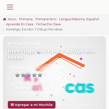
Inicio
Primaria
Primaria 1ero
Lengua Materna. Español
Aprende En Casa
Fichas De Clase
Investigo, Escribo Y Dibujo Mis Ideas
📚 FICHA DE CLASE
Investigo, escribo y dibujo mis
ideas
6 de Febrero de 2025 a las 16:04
Promedio:
0
Número de valoraciones:
0
Tu calificación:
Sin calificar
Anterior
Siguiente
🎒 Agregar a mi Mochila