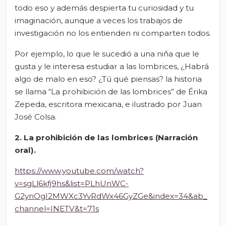
todo eso y además despierta tu curiosidad y tu
imaginación, aunque a veces los trabajos de
investigación no los entienden ni comparten todos.
Por ejemplo, lo que le sucedió a una niña que le
gusta y le interesa estudiar a las lombrices, ¿Habrá
algo de malo en eso? ¿Tú qué piensas? la historia
se llama “La prohibición de las lombrices” de Érika
Zepeda, escritora mexicana, e ilustrado por Juan
José Colsa.
2. La prohibición de las lombrices (Narración
oral).
https://www.youtube.com/watch?
v=sgLl6kfj9hs&list=PLhUnWC-
G2ynOgI2MWXc3YvRdWx46GyZGe&index=34&ab_
channel=INETV&t=71s