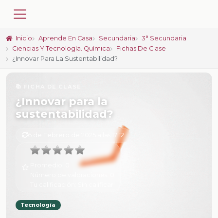
Inicio
Aprende En Casa
Secundaria
3° Secundaria
Ciencias Y Tecnología. Química
Fichas De Clase
¿Innovar Para La Sustentabilidad?
📚 FICHA DE CLASE
¿Innovar para la
sustentabilidad?
6 de Febrero de 2025 a las 17:12
Promedio:
0
Número de valoraciones:
0
Tu calificación:
Sin calificar
Tecnología