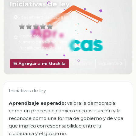
Iniciativas de ley
6 de Febrero de 2025 a las 15:51
Promedio:
0
Número de valoraciones:
0
Tu calificación:
Sin calificar
Anterior
Siguiente
🎒 Agregar a mi Mochila
Iniciativas de ley
Aprendizaje esperado:
valora la democracia
como un proceso dinámico en construcción y la
reconoce como una forma de gobierno y de vida
que implica corresponsabilidad entre la
ciudadanía y el gobierno.