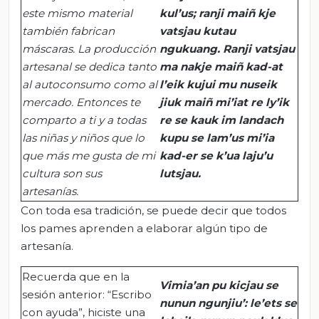
este mismo material
kul’us
;
ranji
maiñ
kje
también fabrican
vatsjau
kutau
máscaras. La producción
ngukuang
.
Ranji
vatsjau
artesanal se dedica tanto
ma
nakje
maiñ
kad
-at
al autoconsumo como al
l’eik
kujui
mu
nuseik
mercado. Entonces te
jiuk
maiñ
mi’iat
re
ly’ik
comparto
a ti y a todas
re se
kauk
im
landach
las niñas y niños
que lo
kupu
se
lam’us
mi’ia
que más
me
gusta de
mi
kad-er
se
k’ua
laju’u
cultura son sus
lutsjau
.
artesanías.
Con toda esa tradición, se puede decir que todos
los pames aprenden a elaborar algún tipo de
artesanía.
Recuerda que en la
Vimia’an
pu
kicjau
se
sesión anterior: “Escribo
nunun
ngunjiu
’:
le’ets
se
con ayuda”, hiciste una