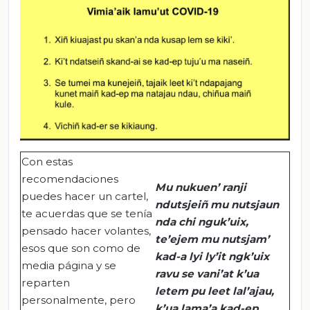
Con estas
recomendaciones
Mu
nukuen
’
ranji
puedes hacer un cartel,
ndutsjeiñ
mu
nutsjaun
te acuerdas que se tenía
nda
chi
nguk’uix
,
pensado hacer volantes,
te’ejem
mu
nutsjam
’
esos que son como de
kad
-a
lyi
ly’it
ngk’uix
media página y se
ravu
se
vani’at
k’ua
reparten
letem
pu
leet
lal’ajau
,
personalmente, pero
k’ua
lama’a
kad-ep