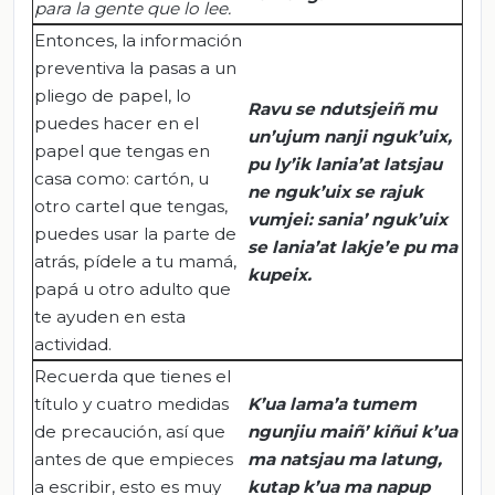
para la gente que lo lee.
Entonces, la información
preventiva la pasas a un
pliego de papel, lo
Ravu
se
ndutsjeiñ
mu
puedes hacer en el
un’ujum
nanji
nguk’uix
,
papel que tengas en
pu
ly’ik
lania’at
latsjau
casa como: cartón, u
ne
nguk’uix
se
rajuk
otro cartel que tengas,
vumjei
:
sania
’
nguk’uix
puedes usar la parte de
se
lania’at
lakje’e
pu
ma
atrás, pídele a tu mamá,
kupeix
.
papá u otro adulto que
te ayuden en esta
actividad.
Recuerda que tienes el
título y cuatro medidas
K’ua
lama’a
tumem
de precaución, así que
ngunjiu
maiñ
’
kiñui
k’ua
antes de que empieces
ma
natsjau
ma
latung
,
a escribir, esto es muy
kutap
k’ua
ma
napup