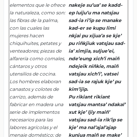
elementos que le ofrece
nakeje
su’ua
’ se
kadd-
la naturaleza, como son:
ep
luiju’u
ma
natsjau
las fibras de la palma,
sad-ia
ri’ip
se
manake
con las cuales las
kad-er
se
kupu
limi
mujeres hacen
nkjai
pu
xijua’a
se
kje
’
chiquihuites, petates y
pu
riñkjiuk
vatsjau
sad-
venteadores; piezas de
ia
’
ximjia
,
suljue’ei
,
alfarería como comales,
nde’eung
xich’i
maiñ
cántaros y otros
ndejeik
niñkie
,
maiñ
utensilios de cocina.
vatsjau
xich’i
’,
vatsei
Los hombres elaboran
sad-ia
se
rajuk
kje
’
pu
canastos y colotes de
kim’ijip
.
carrizo, además de
Pu
rikiant
rikiant
fabricar en madera una
vatsjau
mantsa
’
ndakal
’
serie de implementos
xut
kje
’
ljiy
maiñ
’
necesarios para las
vatsjau
sad-ia
rik’ip
se
labores agrícolas y el
kje
’
ma
nal’ajal’ajap
menaje doméstico; de
kunjua
maiñ
se
make
’