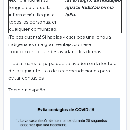
escribiendo en su
lat’ei
ranji
k’ua
ndutsjep
lengua para que la
njua’al
kuba’au
nimia
información llegue a
lal’u
.
todas las personas, en
cualquier comunidad.
¡Te das cuenta! Si hablas y escribes una lengua
indígena es una gran ventaja, con ese
conocimiento puedes ayudar a los demás.
Pide a mamá o papá que te ayuden en la lectura
de la siguiente lista de recomendaciones para
evitar contagios.
Texto en español.