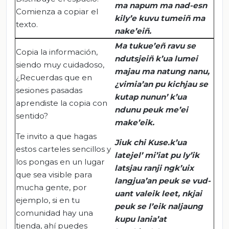
ma
napum
ma
nad-esn
Comienza a copiar el
kily’e
kuvu
tumeiñ
ma
texto.
nake’eiñ
.
Ma
tukue’eñ
ravu
se
Copia la información,
ndutsjeiñ
k’ua
lumei
siendo muy cuidadoso,
majau
ma
natung
nanu
,
¿Recuerdas que en
¿
vimia’an
pu
kichjau
se
sesiones pasadas
kutap
nunun
’
k’ua
aprendiste la copia con
ndunu
peuk
me’ei
sentido?
make’eik
.
Te invito a que hagas
Jiuk
chi
Kuse.k’ua
estos carteles sencillos y
latejel
’
mi’iat
pu
ly’ik
los pongas en un lugar
latsjau
ranji
ngk’uix
que sea visible para
langjua’an
peuk
se
vud-
mucha gente, por
uant
valeik
leet
,
nkjai
ejemplo, si en tu
peuk
se
l’eik
naljaung
comunidad hay una
kupu
lania’at
tienda, ahí puedes