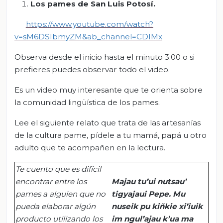
Los pames de San Luis Potosí.
https://www.youtube.com/watch?
v=sM6DSIbmyZM&ab_channel=CDIMx
Observa desde el inicio hasta el minuto 3:00 o si
prefieres puedes observar todo el video.
Es un video muy interesante que te orienta sobre
la comunidad lingüística de los pames.
Lee el siguiente relato que trata de las artesanías
de la cultura pame, pídele a tu mamá, papá u otro
adulto que te acompañen en la lectura.
Te cuento que e
s difícil
encontrar entre los
Majau
tu’ui
nutsau
’
pames a alguien que no
tigyajaui
Pepe. Mu
pueda elaborar algún
nuseik
pu
kiñkie
xi’iuik
producto utilizando los
im
ngul’ajau
k’ua
ma