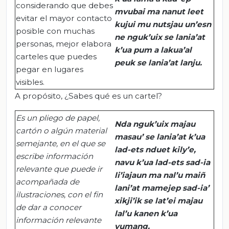
considerando que debes
mvubai
ma
nanut
leet
evitar el mayor contacto
kujui
mu
nutsjau
un’esn
posible con muchas
ne
nguk’uix
se
lania’at
personas, mejor elabora
k’ua
pum a
lakua’al
carteles que puedes
peuk
se
lania’at
lanju
.
pegar en lugares
visibles.
A propósito, ¿Sabes qué es un cartel?
Es un pliego de papel,
Nda
nguk’uix
majau
cartón o algún material
masau
’ se
lania’at
k’ua
semejante, en el que se
lad-ets
nduet
kily’e
,
escribe información
navu
k’ua
lad-ets
sad-ia
relevante que puede ir
li’iajaun
ma
nal’u
maiñ
acompañada de
lani’at
mamejep
sad-ia
’
ilustraciones, con el fin
xikji’ik
se
lat’ei
majau
de dar a conocer
lal’u
kanen
k’ua
información
relevante
vumang
.