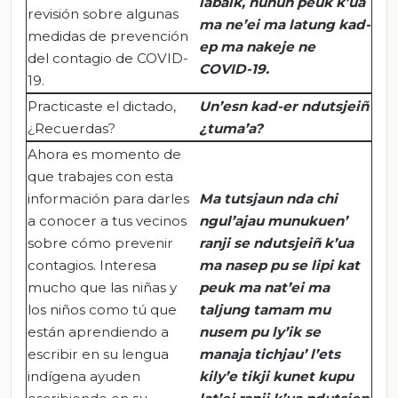
labaik
,
nunun
peuk
k’ua
revisión sobre algunas
ma
ne’ei
ma
latung
kad-
medidas de prevención
ep
ma
nakeje
ne
del contagio de COVID-
COVID-19.
19.
Practicaste el dictado,
Un’esn
kad-er
ndutsjeiñ
¿Recuerdas?
¿
tuma’a
?
Ahora es momento de
que trabajes con esta
información para darles
Ma
tutsjaun
nda
chi
a conocer a tus vecinos
ngul’ajau
munukuen
’
sobre cómo prevenir
ranji
se
ndutsjeiñ
k’ua
contagios. Interesa
ma
nasep
pu
se
lipi
kat
mucho que las niñas y
peuk
ma
nat’ei
ma
los niños como tú que
taljung
tamam
mu
están aprendiendo a
nusem
pu
ly’ik
se
escribir en su lengua
manaja
tichjau
’
l’ets
indígena ayuden
kily’e
tikji
kunet
kupu