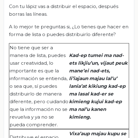
Con tu lápiz vas a distribuir el espacio, después
borras las líneas.
A lo mejor te preguntas si, ¿Lo tienes que hacer en
forma de lista o puedes distribuirlo diferente?
No tiene que ser a
manera de lista, puedes
Kad-ep
tumei
ma
nad-
usar creatividad, lo
ets
likjiu’un
,
vijaut
peuk
importante es que la
mane’ei
nad-ets
,
información se entienda,
li’iajaun
majau
lal’u
’
o sea que, sí puedes
lania’at
kikiung
kad-ep
distribuirlo de manera
ma
lasal
kad-er
se
diferente, pero cuidando
kimieng
kujui
kad-ep
que la información no se
ma
nal’u
kanen
revuelva y ya no se
kimieng
.
pueda comprender.
Vixa’aup
majau
kupu
se
Distribuye el espacio.