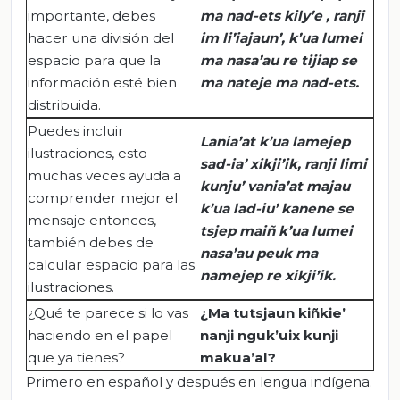
importante, debes
ma
nad-ets
kily’e
,
ranji
hacer una división del
im
li’iajaun
’,
k’ua
lumei
espacio para que la
ma
nasa’au
re
tijiap
se
información esté bien
ma
nateje
ma
nad-ets
.
distribuida.
Puedes incluir
Lania’at
k’ua
lamejep
ilustraciones, esto
sad-ia
’
xikji’ik
,
ranji
limi
muchas veces ayuda a
kunju
’
vania’at
majau
comprender mejor el
k’ua
lad-iu
’
kanene
se
mensaje entonces,
tsjep
maiñ
k’ua
lumei
también debes de
nasa’au
peuk
ma
calcular espacio para las
namejep
re
xikji’ik
.
ilustraciones.
¿Qué te parece si lo vas
¿Ma
tutsjaun
kiñkie
’
haciendo en el papel
nanji
nguk’uix
kunji
que ya tienes?
makua’al
?
Primero en español y después en lengua indígena.