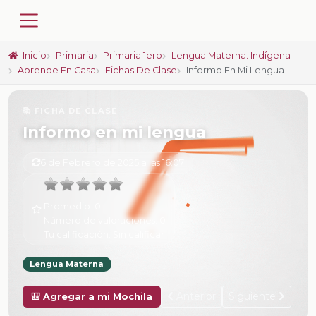
Inicio
Primaria
Primaria 1ero
Lengua Materna. Indígena
Aprende En Casa
Fichas De Clase
Informo En Mi Lengua
📚 FICHA DE CLASE
Informo en mi lengua
6 de Febrero de 2025 a las 16:07
Promedio:
0
Número de valoraciones:
0
Tu calificación:
Sin calificar
Lengua Materna
Anterior
Siguiente
🎒 Agregar a mi Mochila