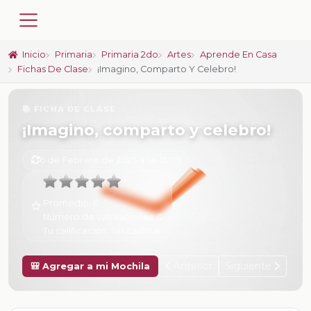
Inicio
Primaria
Primaria 2do
Artes
Aprende En Casa
Fichas De Clase
¡Imagino, Comparto Y Celebro!
📚 FICHA DE CLASE
¡Imagino, comparto y celebro!
6 de Febrero de 2025 a las 15:09
Promedio:
0
Número de valoraciones:
0
Tu calificación:
Sin calificar
Anterior
Siguiente
🎒 Agregar a mi Mochila