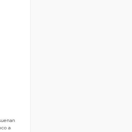
 suenan
oco a