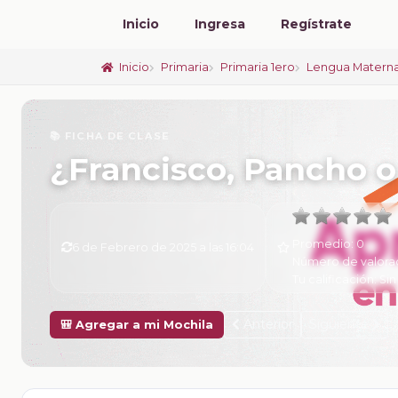
Inicio
Ingresa
Regístrate
Inicio
Primaria
Primaria 1ero
Lengua Materna
📚 FICHA DE CLASE
¿Francisco, Pancho o
Promedio:
0
6 de Febrero de 2025 a las 16:04
Número de valora
Tu calificación:
Sin
Anterior
Siguiente
🎒 Agregar a mi Mochila