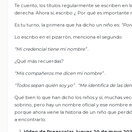
Te cuento, los títulos regularmente se escriben en la 
derecha. Ahora sí, escribo
¿
Por qué es importante
Es tu turno, la primera que ha dicho un niño es:
“Por
Lo escribo en el pizarrón, menciona el segundo.
“Mi credencial tiene mi nombre”
.
¿Qué más recuerdas?
“Mis compañeros me dicen mi nombre”
.
“Todos sepan quién soy yo”
.
“Me identifica de las d
Qué bien lo que han dicho los niños y sí, muchas ve
sobrino, pero hay un nombre oficial y ese nombre es
porque ahora viene la historia de un niño que perd
a encontrarlo.
Video de Preescolar, jueves 20 de mayo 202