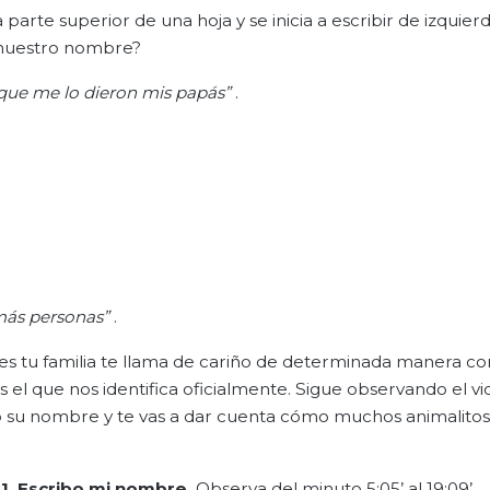
parte superior de una hoja y se inicia a escribir de izquier
 nuestro nombre?
que me lo dieron mis papás”
.
emás personas”
.
ces tu familia te llama de cariño de determinada manera c
 el que nos identifica oficialmente. Sigue observando el v
ió su nombre y te vas a dar cuenta cómo muchos animalitos
1. Escribo mi nombre.
Observa del minuto 5:05’ al 19:09’