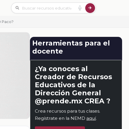
O Paco?
Herramientas para el
docente
¿Ya conoces al
Creador de Recursos
Educativos de la
Dirección General
@prende.mx CREA ?
Crea recursos para tus clases.
Regístrate en la NEMD
aquí
.