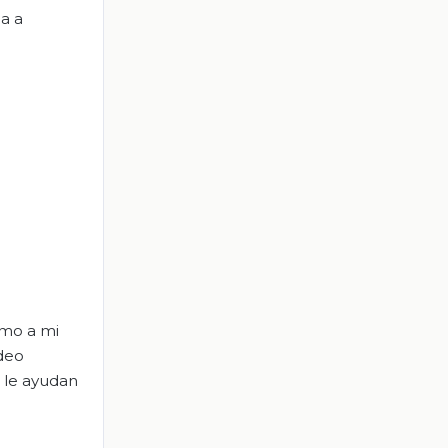
da a
omo a mi
ideo
 le ayudan