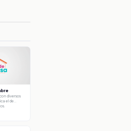
mbre
con diversos
ica el de
os.