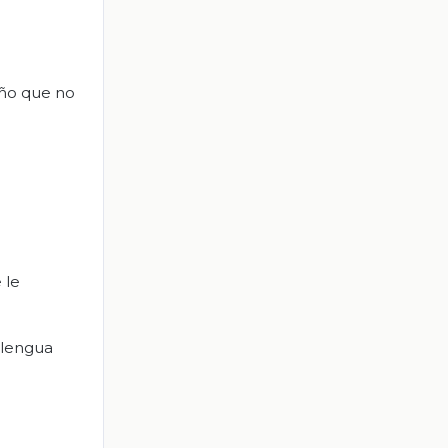
iño que no
 le
a lengua