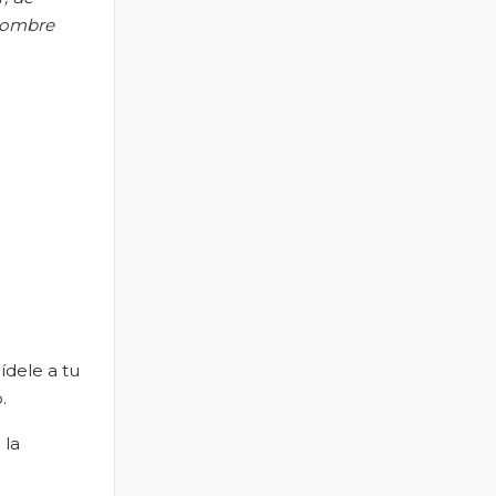
 nombre
ídele a tu
.
 la