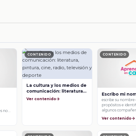
CONTENIDO
CONTENIDO
La cultura y los medios de
comunicación: literatura,
Escribo mi no
pintura, cine, radio,
Ver contenido
escribe su nombre 
televisión y deporte
propósitos e identif
algunos compañer
es no
Ver contenido