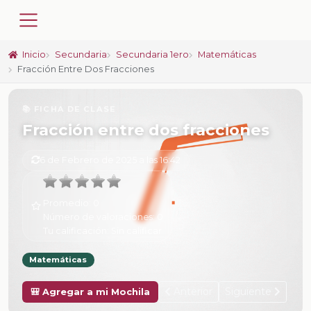
Inicio
Secundaria
Secundaria 1ero
Matemáticas
Fracción Entre Dos Fracciones
📚 FICHA DE CLASE
Fracción entre dos fracciones
6 de Febrero de 2025 a las 16:42
Promedio:
0
Número de valoraciones:
0
Tu calificación:
Sin calificar
Matemáticas
Anterior
Siguiente
🎒 Agregar a mi Mochila