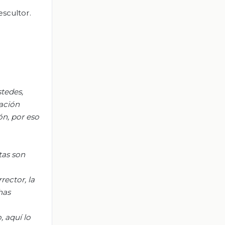
escultor.
tedes,
nación
ón, p
or eso
tas son
rector, la
has
, a
quí lo