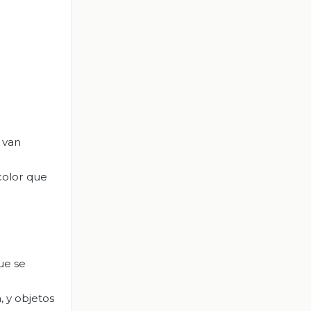
 van
 color que
ue se
, y objetos