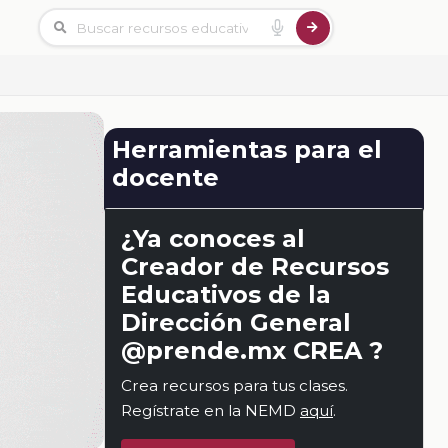
Herramientas para el
docente
¿Ya conoces al
Creador de Recursos
Educativos de la
Dirección General
@prende.mx CREA ?
Crea recursos para tus clases.
Regístrate en la NEMD
aquí
.