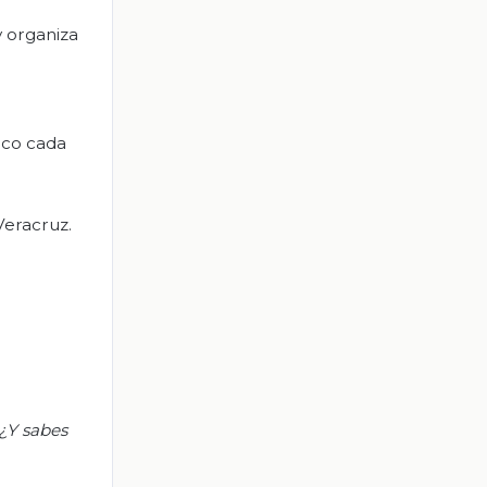
 organiza
oco cada
Veracruz.
 ¿Y sabes