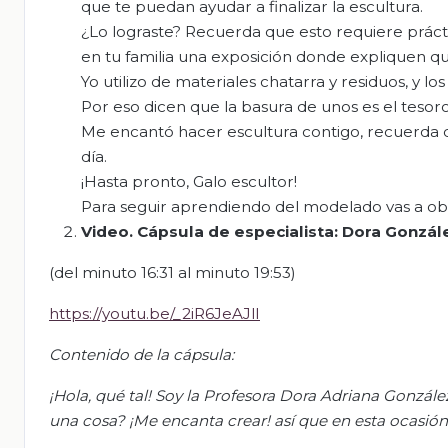
que te puedan ayudar a finalizar la escultura.
¿Lo lograste? Recuerda que esto requiere prác
en tu familia una exposición donde expliquen qu
Yo utilizo de materiales chatarra y residuos, y lo
Por eso dicen que la basura de unos es el tesoro 
Me encantó hacer escultura contigo, recuerda q
día.
¡Hasta pronto, Galo escultor!
Para seguir aprendiendo del modelado vas a obs
Video.
Cápsula de especialista: Dora Gonzál
(del minuto 16:31 al minuto 19:53)
https://youtu.be/_2iR6JeAJlI
Contenido de la cápsula:
¡Hola, qué tal! Soy la Profesora Dora Adriana Gonzále
una cosa?
¡Me encanta crear! así que en esta ocasión