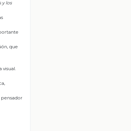
 y los
as
mportante
sión, que
 visual.
ca,
l pensador