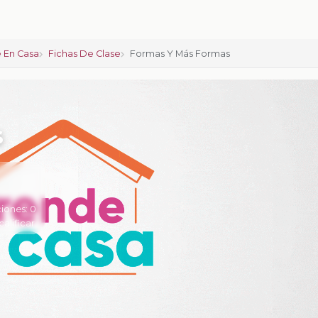
 En Casa
Fichas De Clase
Formas Y Más Formas
s
iones:
0
calificar