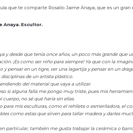
psula que te comparte Rosalío Jaime Anaya, que es un gran 
e Anaya. Escultor.
ya y desde que tenía once años, un poco más grande que us
ación. ¡Es como ser niño para siempre! Ya que con la imagi
 y pensar en un tigre, ver una la
gartija y pensar en un drag
disciplinas de un artista plástico.
iendo del material que vaya a utilizar.
eso si alguna falla me pongo muy triste, pues mis herramien
uerpo, no sé qué haría sin ellas.
para mis esculturas, como el rehilete o esmeriladora, el cor
sables como estas que sirven para tallar madera y darles muc
n particular, también me gusta
trabajar la cerámica o barro