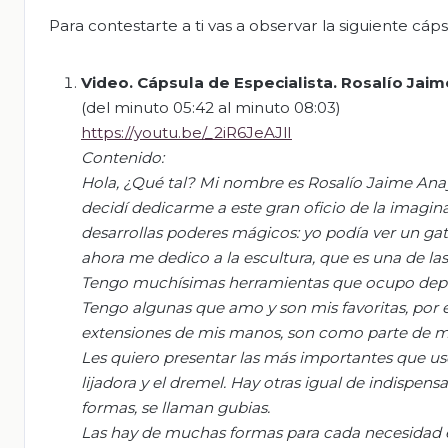
Para contestarte a ti vas a observar la siguiente cá
Video.
Cápsula de Especialista. Rosalío Jaim
(del minuto 05:42 al minuto 08:03)
https://youtu.be/_2iR6JeAJlI
Contenido:
Hola, ¿Q
ué tal? Mi nombre es Rosalío Jaime Ana
decidí dedicarme a este gran oficio de la imagin
desarrollas poderes mágicos: yo podía ver un gato
ahora me dedico a la escultura, que es una de las 
Tengo muchísimas herramientas que ocupo depend
Tengo algunas que amo y son mis favoritas, por 
extensiones de mis manos, son como parte de mí c
Les quiero presentar las más importantes que uso 
lijadora y el
dremel
. Hay otras igual de indispen
formas, se llaman gubias.
Las hay de muchas formas para cada necesidad e