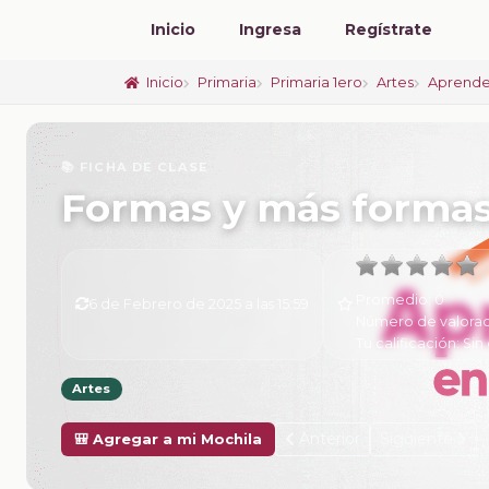
Inicio
Ingresa
Regístrate
Inicio
Primaria
Primaria 1ero
Artes
Aprende
📚 FICHA DE CLASE
Formas y más forma
Promedio:
0
6 de Febrero de 2025 a las 15:59
Número de valorac
Tu calificación:
Sin 
Artes
Anterior
Siguiente
🎒 Agregar a mi Mochila