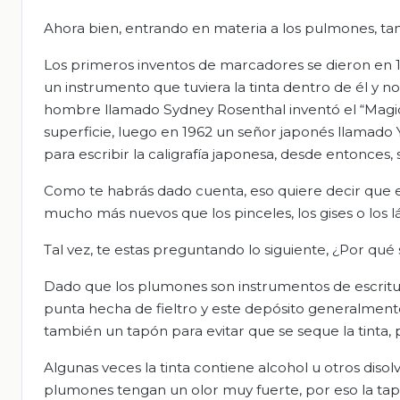
Ahora bien, entrando en materia a los pulmones, t
Los primeros inventos de marcadores se dieron en 1
un instrumento que tuviera la tinta dentro de él y n
hombre llamado Sydney Rosenthal inventó el “Magic 
superficie, luego en 1962 un señor japonés llamado Yu
para escribir la caligrafía japonesa, desde entonc
Como te habrás dado cuenta, eso quiere decir que e
mucho más nuevos que los pinceles, los gises o los l
Tal vez, te estas preguntando lo siguiente, ¿Por qué
Dado que los plumones son instrumentos de escritura
punta hecha de fieltro y este depósito generalmente
también un tapón para evitar que se seque la tinta, p
Algunas veces la tinta contiene alcohol u otros dis
plumones tengan un olor muy fuerte, por eso la tap