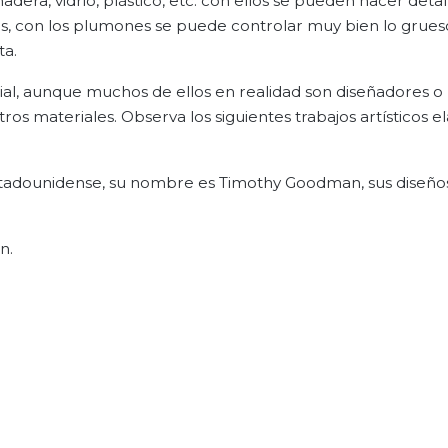
dera, vidrio, plástico, etc. con ellos se pueden hacer detal
s, con los plumones se puede controlar muy bien lo grues
ta.
rial, aunque muchos de ellos en realidad son diseñadores o
ros materiales. Observa los siguientes trabajos artísticos 
 estadounidense, su nombre es Timothy Goodman, sus diseño
n.