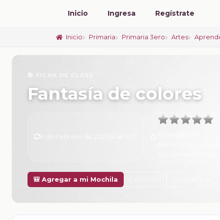
Inicio
Ingresa
Regístrate
Inicio
Primaria
Primaria 3ero
Artes
Aprende
📚 FICHA DE CLASE
Fantasía de colores
Promedio:
0
6 de Febrero de 2025 a las 15:17
Número de valorac
Tu calificación:
Sin 
Anterior
Siguiente
🎒 Agregar a mi Mochila