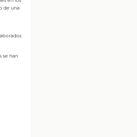
les en los
o de una
elaborados
s se han