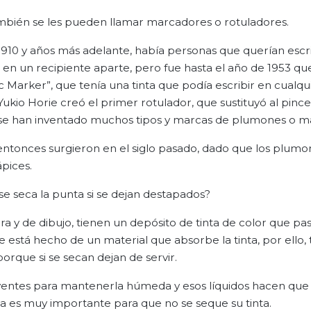
ambién se les pueden llamar marcadores o rotuladores.
910 y años más adelante, había personas que querían escr
o en un recipiente aparte, pero fue hasta el año de 1953 qu
Marker”, que tenía una tinta que podía escribir en cualqu
kio Horie creó el primer rotulador, que sustituyó al pincel 
es, se han inventado muchos tipos y marcas de plumones o 
ntonces surgieron en el siglo pasado, dado que los plumo
ápices.
 se seca la punta si se dejan destapados?
 y de dibujo, tienen un depósito de tinta de color que pa
 está hecho de un material que absorbe la tinta, por ello, 
orque si se secan dejan de servir.
olventes para mantenerla húmeda y esos líquidos hacen que 
a es muy importante para que no se seque su tinta.