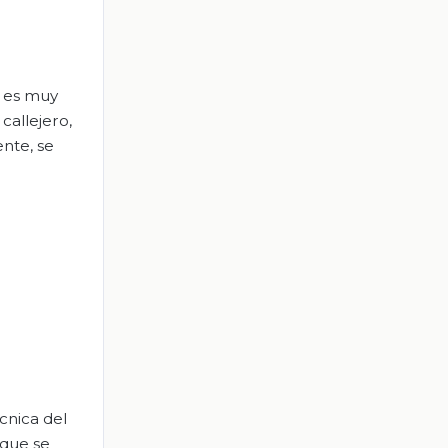
, es muy
callejero,
ente, se
cnica del
 que se