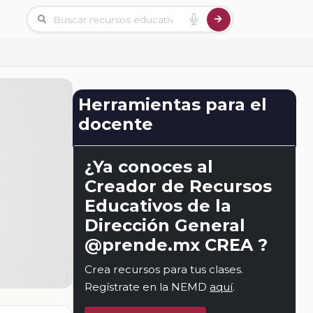
Herramientas para el
docente
¿Ya conoces al
Creador de Recursos
Educativos de la
Dirección General
@prende.mx CREA ?
Crea recursos para tus clases.
Regístrate en la NEMD
aquí
.