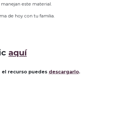
 manejan este material.
ema de hoy con tu familia.
ic
aquí
za el recurso puedes
descargarlo
.