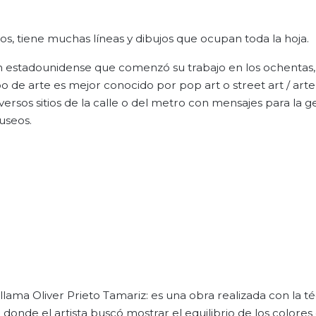
, tiene muchas líneas y dibujos que ocupan toda la hoja.
 un estadounidense que comenzó su trabajo en los ochentas
po de arte es mejor conocido por pop art o street art / arte 
rsos sitios de la calle o del metro con mensajes para la g
useos.
0
lama Oliver Prieto Tamariz: es una obra realizada con la té
 donde el artista buscó mostrar el equilibrio de los colores