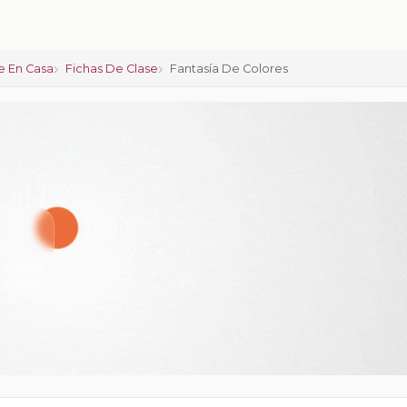
 En Casa
Fichas De Clase
Fantasía De Colores
iones:
0
calificar