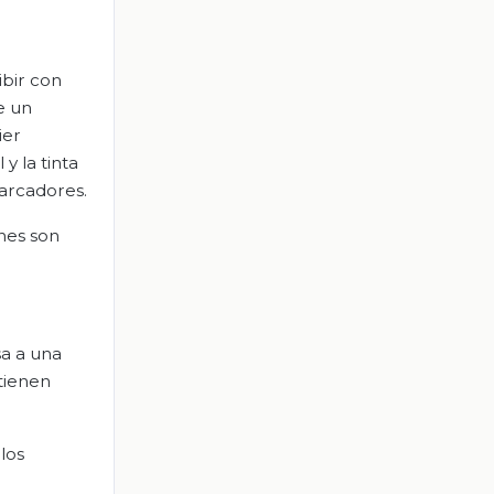
ibir con
e un
ier
y la tinta
marcadores.
nes son
sa a una
tienen
los