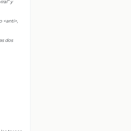
iral” y
o <anti>,
las dos