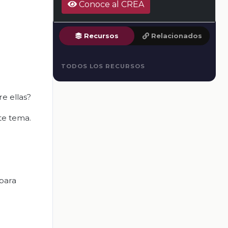
Conoce al CREA
Recursos
Relacionados
TODOS LOS RECURSOS
re ellas?
te tema.
 para