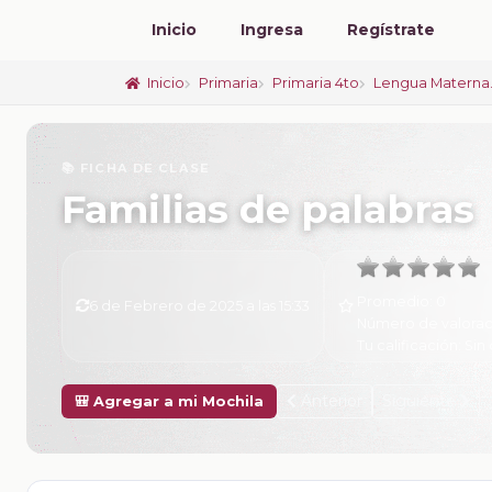
Inicio
Ingresa
Regístrate
Inicio
Primaria
Primaria 4to
Lengua Materna.
📚 FICHA DE CLASE
Familias de palabras
Promedio:
0
6 de Febrero de 2025 a las 15:33
Número de valorac
Tu calificación:
Sin 
Anterior
Siguiente
🎒 Agregar a mi Mochila