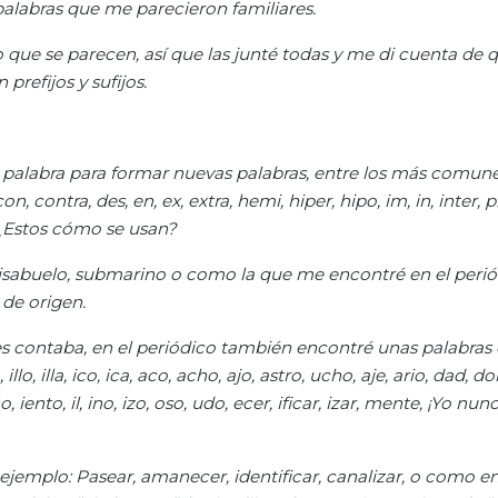
alabras que me parecieron familiares.
o que se parecen, así que las junté todas y me di cuenta de 
prefijos y sufijos.
na palabra para formar nuevas palabras, entre los más comun
on, contra, des, en, ex, extra, hemi, hiper, hipo, im, in, inter, pr
, ¿Estos cómo se usan?
isabuelo, submarino o como la que me encontré en el peri
a de origen.
es contaba, en el periódico también encontré unas palabras
illo, illa, ico, ica, aco, acho, ajo, astro, ucho, aje, ario, dad, dor
 eño, iento, il, ino, izo, oso, udo, ecer, ificar, izar, mente, ¡Yo n
or ejemplo: Pasear, amanecer, identificar, canalizar, o como e