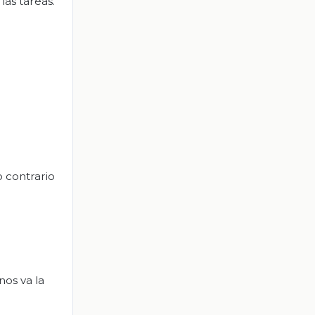
las tareas.
o contrario
nos va la