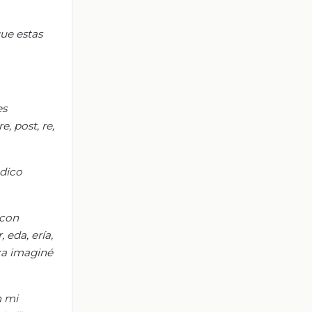
que estas
es
e, post, re,
ódico
 con
, eda, ería,
unca imaginé
n mi