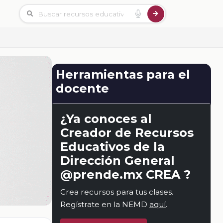
Herramientas para el
docente
¿Ya conoces al
Creador de Recursos
Educativos de la
Dirección General
@prende.mx CREA ?
Crea recursos para tus clases.
Regístrate en la NEMD
aquí
.