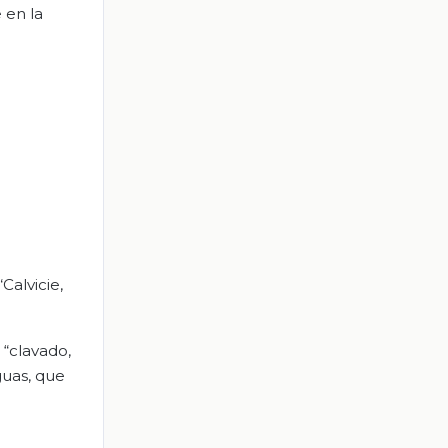
 en la
Calvicie,
 “clavado,
guas, que