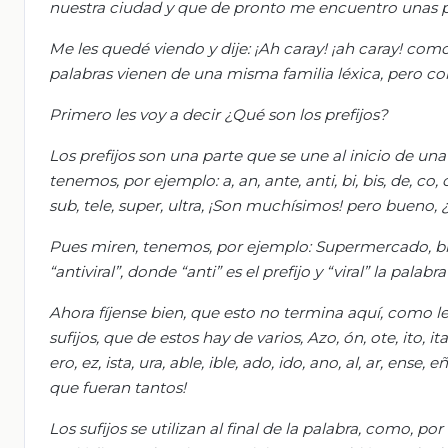
nuestra ciudad y que de pronto me encuentro unas p
Me les quedé viendo y dije: ¡Ah caray! ¡ah caray! com
palabras vienen de una misma familia léxica, pero con 
Primero les voy a decir ¿Qué son los prefijos?
Los prefijos son una parte que se une al inicio de u
tenemos, por ejemplo: a, an, ante, anti, bi, bis, de, co, c
sub, tele, super, ultra, ¡Son muchísimos! pero bueno
Pues miren, tenemos, por ejemplo: Supermercado, b
“antiviral”, donde “anti” es el prefijo y “viral” la palabr
Ahora fíjense bien, que esto no termina aquí, como l
sufijos, que de estos hay de varios, Azo, ón, ote, ito, ita, 
ero, ez, ista, ura, able, ible, ado, ido, ano, al, ar, ense,
que fueran tantos!
Los sufijos se utilizan al final de la palabra, como, p