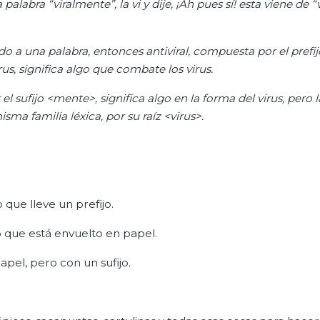
labra “viralmente”, la vi y dije, ¡Ah pues sí! esta viene de “v
cado a una palabra, entonces antiviral, compuesta por el prefij
rus, significa algo que combate los virus.
l sufijo <mente>, significa algo en la forma del virus, pero 
sma familia léxica, por su raíz <virus>.
que lleve un prefijo.
 lo que está envuelto en papel.
pel, pero con un sufijo.