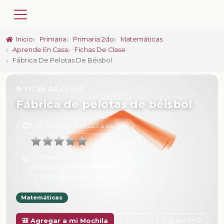
Inicio
Primaria
Primaria 2do
Matemáticas
Aprende En Casa
Fichas De Clase
Fábrica De Pelotas De Béisbol
📚 FICHA DE CLASE
Fábrica de pelotas de béisbol
6 de Febrero de 2025 a las 15:16
Promedio:
0
Número de valoraciones:
0
Tu calificación:
Sin calificar
Matemáticas
Anterior
Siguiente
🎒 Agregar a mi Mochila