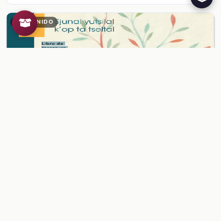
CONTENIDO
Audio 61. Te mach’atik mayuk sk’oplal ta yot’anik
te nopjun
Ver contenido
CONTENIDO