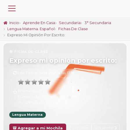
Inicio
Aprende En Casa
Secundaria
3° Secundaria
Lengua Materna. Español
Fichas De Clase
Expreso Mi Opinión Por Escrito:
📚 FICHA DE CLASE
Expreso mi opinión por escrito:
6 de Febrero de 2025 a las 17:19
Promedio:
0
Número de valoraciones:
0
Tu calificación:
Sin calificar
Lengua Materna
Anterior
Siguiente
🎒 Agregar a mi Mochila