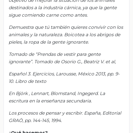
objetivo de mejorar la situación de los animales
destinados a la industria cárnica, ya que la gente
sigue comiendo carne como antes.
Demuestra que tú también quieres convivir con los
animales y la naturaleza. Boicotea a los abrigos de
pieles, la ropa de la gente ignorante.
Tomado de “Prendas de vestir para gente
ignorante”. Tomado de Osorio G., Beatriz V. et al,
Español 3. Ejercicios, Larousse, México 2013, pp. 9-
10. Libro de texto
En
Björk
,
Lennart
,
Blomstand
,
Ingegerd
. La
escritura en la enseñanza secundaria.
Los procesos de pensar y escribir. España, Editorial
GRAÖ, pp. 144-145, 1994.
¿Qué hacemos?