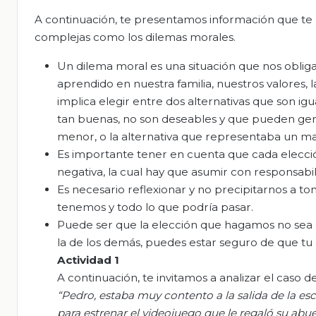
A continuación, te presentamos información que t
complejas como los dilemas morales.
Un dilema moral es una situación que nos oblig
aprendido en nuestra familia, nuestros valores,
implica elegir entre dos alternativas que son i
tan buenas, no son deseables y que pueden gen
menor, o la alternativa que representaba un ma
Es importante tener en cuenta que cada elecc
negativa, la cual hay que asumir con responsabil
Es necesario reflexionar y no precipitarnos a t
tenemos y todo lo que podría pasar.
Puede ser que la elección que hagamos no sea co
la de los demás, puedes estar seguro de que tu e
Actividad
1
A continuación, te invitamos a analizar el caso d
“
Pedro,
estaba muy contento a la salida de la esc
para estrenar
el videojuego que le regaló su abue