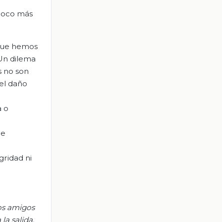
 poco más
 que hemos
 Un dilema
s no son
el daño
a o
ue
gridad ni
os amigos
la salida,