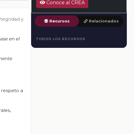
Conoce al CREA
ntegridad y
Recursos
Relacionados
ase en el
TODOS LOS RECURSOS
lmente
 respeto a
ales,