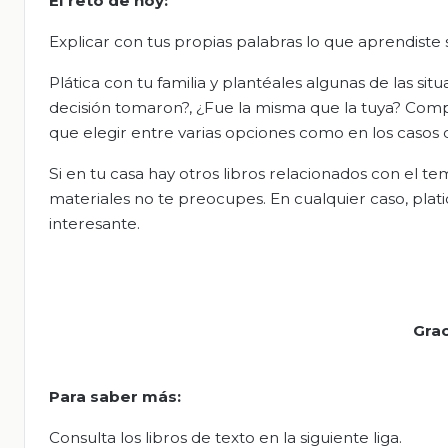
El
r
eto de
h
oy:
Explicar con tus propias palabras lo que aprendiste 
Plática con tu familia y plantéales algunas de las si
decisión tomaron?, ¿Fue la misma que la tuya? Comp
que elegir entre varias opciones como en los casos 
Si en tu casa hay otros libros relacionados con el te
materiales no te preocupes. En cualquier caso, plati
interesante.
Grac
Para saber más:
Consulta los libros de texto en la siguiente liga.