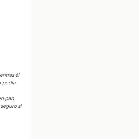
entras él
o podía
un
pan
seguro si