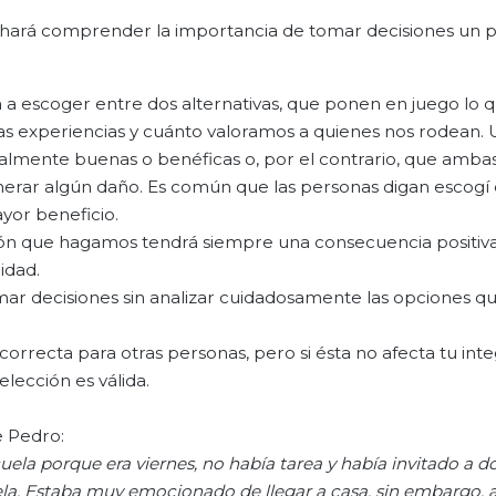
e hará comprender la importancia de tomar decisiones un
a a escoger entre dos alternativas, que ponen en juego lo
 las experiencias y cuánto valoramos a quienes nos rodean.
gualmente buenas o benéficas o, por el contrario, que amba
erar algún daño. Es común que las personas digan escogí 
yor beneficio.
ión que hagamos tendrá siempre una consecuencia positiv
idad.
omar decisiones sin analizar cuidadosamente las opciones q
rrecta para otras personas, pero si ésta no afecta tu inte
lección es válida.
e Pedro:
uela porque era viernes,
no había tarea y
había invitado a d
la.
Estaba muy
emocionado
de llegar a casa, sin embargo, a 