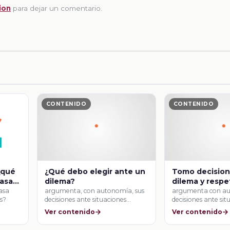
ion
para dejar un comentario.
CONTENIDO
CONTENIDO
¿qué
¿Qué debo elegir ante un
Tomo decision
pasa
dilema?
dilema y respe
derechos hum
pasa
argumenta, con autonomía, sus
argumenta con au
s?
decisiones ante situaciones
decisiones ante sit
dilemáticas cotidianas, con base
dilemáticas cotidi
Ver contenido
Ver contenido
en …
en …