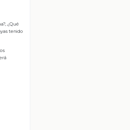
ma?, ¿Qué
ayas tenido
tos
erá