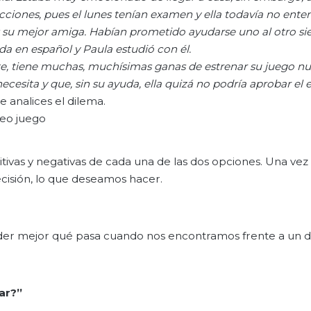
cciones, pues el lunes tenían examen y ella todavía no ente
 su mejor amiga. Habían
prometido
ayudarse
uno al otro
si
uda en
español
y Paula estudió con él.
e,
tiene muchas, muchísimas
ganas de estrenar
su
juego n
necesita y
que,
sin su ayuda, ella
quizá
no podría aprobar
el
 analices el dilema.
deo juego
itivas y negativas de cada una de las dos opciones. Una ve
cisión, lo que deseamos hacer.
nder mejor qué pasa cuando nos encontramos frente a un 
ar?”