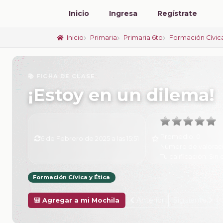
Inicio
Ingresa
Regístrate
Inicio
Primaria
Primaria 6to
Formación Cívica
📚 FICHA DE CLASE
¡Estoy en un dilema!
Promedio:
0
6 de Febrero de 2025 a las 15:51
Número de valorac
Tu calificación:
Sin 
Formación Cívica y Ética
Anterior
Siguiente
🎒 Agregar a mi Mochila