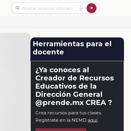
Herramientas para el
docente
¿Ya conoces al
Creador de Recursos
Educativos de la
Dirección General
@prende.mx CREA ?
Crea recursos para tus clases.
Regístrate en la NEMD
aquí
.