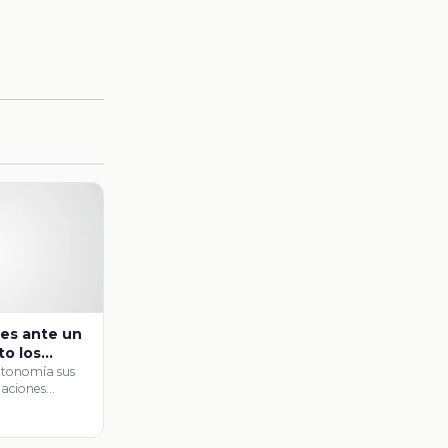
es ante un
to los
anos
tonomía sus
uaciones
anas con base