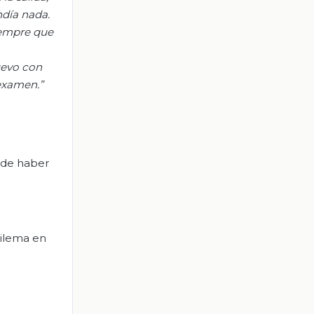
ndía nada.
empre que
uevo
con
examen.
”
z de haber
dilema en