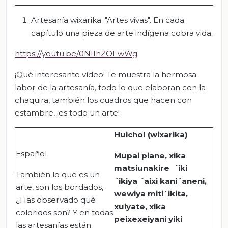
Artesanía wixarika. "Artes vivas". En cada
capítulo una pieza de arte indígena cobra vida.
https://youtu.be/0Nl1hZOFwWg
¡Qué interesante vídeo! Te muestra la hermosa
labor de la artesanía, todo lo que elaboran con la
chaquira, también los cuadros que hacen con
estambre, ¡es todo un arte!
Huichol (wixarika)
Español
Mupai piane, xika
matsiunakire ´iki
También lo que es un
´ikiya ´aixi kani´aneni,
arte, son los bordados,
wewiya miti´ikita,
¿Has observado qué
xuiyate, xika
coloridos son? Y en todas
peixexeiyani yiki
las artesanías están