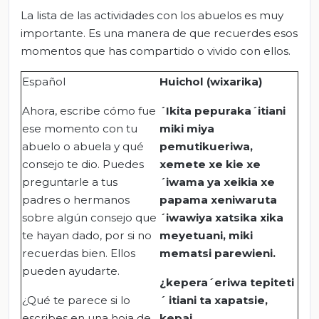
La lista de las actividades con los abuelos es muy
importante. Es una manera de que recuerdes esos
momentos que has compartido o vivido con ellos.
Español
Huichol (wixarika)
Ahora, escribe cómo fue
´Ikita pepuraka´itiani
ese momento con tu
miki miya
abuelo o abuela y qué
pemutikueriwa,
consejo te dio. Puedes
xemete xe kie xe
preguntarle a tus
´iwama ya xeikia xe
padres o hermanos
papama xeniwaruta
sobre algún consejo que
´iwawiya xatsika xika
te hayan dado, por si no
meyetuani, miki
recuerdas bien. Ellos
mematsi parewieni.
pueden ayudarte.
¿kepera´eriwa tepiteti
¿Qué te parece si lo
´ itiani ta xapatsie,
escribes en una hoja de
kepai