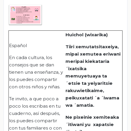
Huichol (wixarika)
Español
Tiiri xemutatsitaxeiya,
mipai xemutea eriwani
En cada cultura, los
meripai kiekataria
consejos que se dan
´ixatsika
tienen una enseñanza, y
memuyetuaya ta
los puedes compartir
´etsie ta yeiyaritsie
con otros niños y niñas.
rakuwietikaime,
peikuxatati ´a ´iwama
Te invito, a que poco a
wa ´amatia.
poco los escribas en tu
cuaderno, así después,
Ne pixeinie xemiteaka
los puedes compartir
´itiwani yu xapatsie
con tus familiares o con