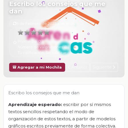
Escribo los consejos que me
dan
6 de Febrero de 2025 a las 16:04
Promedio:
0
Número de valoraciones:
0
Tu calificación:
Sin calificar
Anterior
Siguiente
🎒 Agregar a mi Mochila
Escribo los consejos que me dan
Aprendizaje esperado:
escribir por sí mismos
textos sencillos respetando el modo de
organización de estos textos, a partir de modelos
gráficos escritos previamente de forma colectiva.