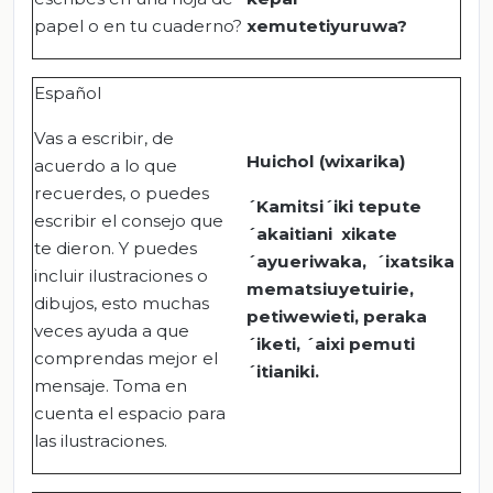
papel o en tu cuaderno?
xemutetiyuruwa?
Español
Vas a escribir, de
Huichol (wixarika)
acuerdo a lo que
recuerdes, o puedes
´Kamitsi´iki tepute
escribir el consejo que
´akaitiani xikate
te dieron. Y puedes
´ayueriwaka, ´ixatsika
incluir ilustraciones o
mematsiuyetuirie,
dibujos, esto muchas
petiwewieti, peraka
veces ayuda a que
´iketi, ´aixi pemuti
comprendas mejor el
´itianiki.
mensaje. Toma en
cuenta el espacio para
las ilustraciones.