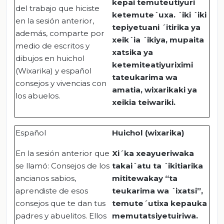
kepai temuteutiyuri
del trabajo que hiciste
ketemute´uxa. ´iki ´iki
en la sesión anterior,
tepiyetuani ´itirika ya
además, comparte por
xeik´ia ´ikiya, mupaita
medio de escritos y
xatsika ya
dibujos en huichol
ketemiteatiyuriximi
(Wixarika) y español
tateukarima wa
consejos y vivencias con
amatia, wixarikaki ya
los abuelos.
xeikia teiwariki.
Español
Huichol (wixarika)
En la sesión anterior que
Xi´ka xeayueriwaka
se llamó: Consejos de los
takai´atu ta ´ikitiarika
ancianos sabios,
mititewakay “ta
aprendiste de esos
teukarima wa ´ixatsi”,
consejos que te dan tus
temute´utixa kepauka
padres y abuelitos. Ellos
memutatsiyetuiriwa.