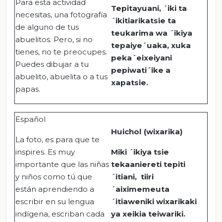
Para esta actividad
Tepitayuani, ´iki ta
necesitas, una fotografía
´ikitiarikatsie ta
de alguno de tus
teukarima wa ´ikiya
abuelitos. Pero, si no
tepaiye´uaka, xuka
tienes, no te preocupes.
peka´eixeiyani
Puedes dibujar a tu
pepiwati´ike a
abuelito, abuelita o a tus
xapatsie.
papas.
Español
Huichol (wixarika)
La foto, es para que te
inspires. Es muy
Miki ´ikiya tsie
importante que las niñas
tekaaniereti tepiti
y niños como tú que
´itiani, tiiri
están aprendiendo a
´aiximemeuta
escribir en su lengua
´itiaweniki wixarikaki
indígena, escriban cada
ya xeikia teiwariki.