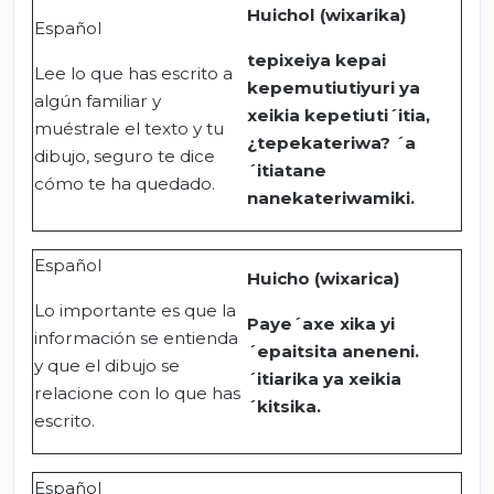
Huichol (wixarika)
Español
tepixeiya kepai
Lee lo que has escrito a
kepemutiutiyuri ya
algún familiar y
xeikia kepetiuti´itia,
muéstrale el texto y tu
¿tepekateriwa? ´a
dibujo, seguro te dice
´itiatane
cómo te ha quedado.
nanekateriwamiki.
Español
Huicho (wixarica)
Lo importante es que la
Paye´axe xika yi
información se entienda
´epaitsita aneneni.
y que el dibujo se
´itiarika ya xeikia
relacione con lo que has
´kitsika.
escrito.
Español