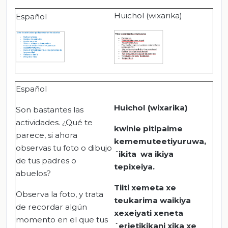
Huichol (wixarika)
Español
Español
Huichol (wixarika)
Son bastantes las
actividades. ¿Qué te
kwinie pitipaime
parece, si ahora
kememuteetiyuruwa,
observas tu foto o dibujo
´ikita wa ikiya
de tus padres o
tepixeiya.
abuelos?
Tiiti xemeta xe
Observa la foto, y trata
teukarima waikiya
de recordar algún
xexeiyati xeneta
momento en el que tus
´erietikikani xika xe