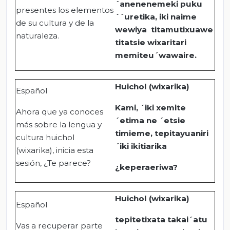
´anenenemeki puku
presentes los elementos
´´uretika, iki naime
de su cultura y de la
wewiya titamutixuawe
naturaleza.
titatsie wixaritari
memiteu´wawaire.
Huichol (wixarika)
Español
Kami, ´iki xemite
Ahora que ya conoces
´etima ne ´etsie
más sobre la lengua y
timieme, tepitayuaniri
cultura huichol
´iki ikitiarika
(wixarika), inicia esta
sesión, ¿Te parece?
¿keperaeriwa?
Huichol (wixarika)
Español
tepitetixata takai´atu
Vas a recuperar parte