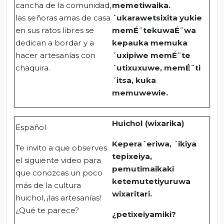
cancha de la comunidad,
memetiwaika.
las señoras amas de casa
´ukarawetsixita yukie
en sus ratos libres se
memÉ¨tekuwaÉ¨wa
dedican a bordar y a
kepauka memuka
hacer artesanías con
´uxipiwe memÉ¨te
chaquira.
´utixuxuwe, memÉ¨ti
´itsa, kuka
memuwewie.
Huichol (wixarika)
Español
Kepera´eriwa, ´ikiya
Te invito a que observes
tepixeiya,
el siguiente video para
pemutimaikaki
que conozcas un poco
ketemutetiyuruwa
más de la cultura
wixaritari.
huichol, ¡las artesanías!
¿Qué te parece?
¿petixeiyamiki?