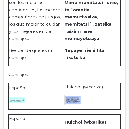
son los mejores
Mime memitatsi ´enie,
confidentes, los mejores
ta ´amatia
compañeros de juegos,
memutiwaika,
los que mejor te cuidan
memitatsi´i, xatsika
y los mejores en dar
´aiximi´ane
consejos.
memuyetuaya.
Recuerda qué es un
Tepaye´rieni tita
consejo.
´ixatsika
Consejos
Huichol (wixarika)
Español
Español
Huichol (wixarika)