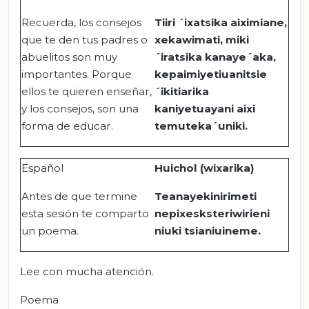
Recuerda, los consejos
Tiiri ´ixatsika aiximiane,
que te den tus padres o
xekawimati, miki
abuelitos son muy
´iratsika kanaye´aka,
importantes. Porque
kepaimiyetiuanitsie
ellos te quieren enseñar,
´ikitiarika
y los consejos, son una
kaniyetuayani aixi
forma de educar.
temuteka´uniki.
Español
Huichol (wixarika)
Antes de que termine
Teanayekinirimeti
esta sesión te comparto
nepixesksteriwirieni
un poema.
niuki tsianiuineme.
Lee con mucha atención.
Poema