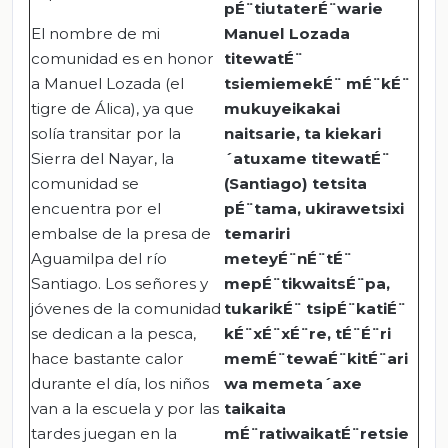
pÉ¨tiutaterÉ¨warie
El nombre de mi
Manuel Lozada
comunidad es en honor
titewatÉ¨
a Manuel Lozada (el
tsiemiemekÉ¨ mÉ¨kÉ¨
tigre de Álica), ya que
mukuyeikakai
solía transitar por la
naitsarie, ta kiekari
Sierra del Nayar, la
´atuxame titewatÉ¨
comunidad se
(Santiago) tetsita
encuentra por el
pÉ¨tama, ukirawetsixi
embalse de la presa de
temariri
Aguamilpa del río
meteyÉ¨nÉ¨tÉ¨
Santiago. Los señores y
mepÉ¨tikwaitsÉ¨pa,
jóvenes de la comunidad
tukarikÉ¨ tsipÉ¨katiÉ¨
se dedican a la pesca,
kÉ¨xÉ¨xÉ¨re, tÉ¨É¨ri
hace bastante calor
memÉ¨tewaÉ¨kitÉ¨ari
durante el día, los niños
wa memeta´axe
van a la escuela y por las
taikaita
tardes juegan en la
mÉ¨ratiwaikatÉ¨retsie