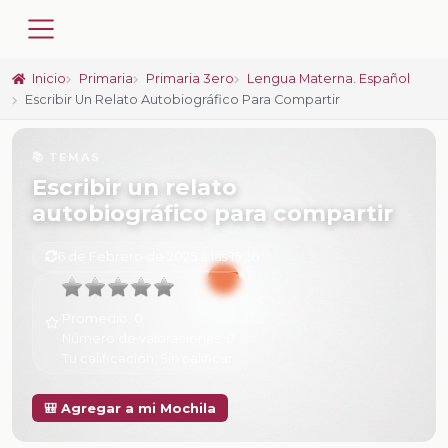
Inicio
Primaria
Primaria 3ero
Lengua Materna. Español
Escribir Un Relato Autobiográfico Para Compartir
📚 TEMAS
Escribir un relato
autobiográfico para compartir
6 de Febrero de 2025 a las 15:26
Promedio:
0
Número de valoraciones:
0
Tu calificación:
Sin calificar
🎒 Agregar a mi Mochila