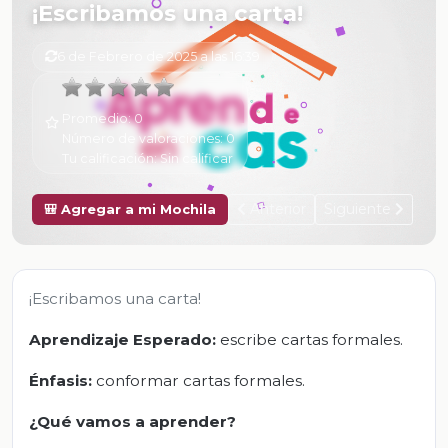
¡Escribamos una carta!
6 de Febrero de 2025 a las 16:39
Promedio:
0
Número de valoraciones:
0
Tu calificación:
Sin calificar
Anterior
Siguiente
🎒 Agregar a mi Mochila
¡Escribamos una carta!
Aprendizaje Esperado:
escribe cartas formales.
Énfasis:
conformar cartas formales.
¿Qué vamos a aprender?