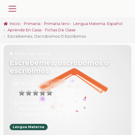
Inicio
Primaria
Primaria 1ero
Lengua Materna. Español
Aprende En Casa
Fichas De Clase
Escrebemes, Oscrobomos O Escribimos
📚 FICHA DE CLASE
Escrebemes, oscrobomos o
escribimos
6 de Febrero de 2025 a las 16:05
Promedio:
0
Número de valoraciones:
0
Tu calificación:
Sin calificar
Lengua Materna