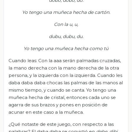
dobo
,
dobo
, do.
Yo tengo una muñeca hecha de cartón.
Con la u, u,
dubu
,
dubu
, du.
Yo tengo una muñeca hecha como tú
Cuando leas: Con la aaa serán palmadas cruzadas,
la mano derecha con la mano derecha de la otra
persona, y la izquierda con la izquierda. Cuando les
daba daba daba chocas las palmas de las manos al
mismo tiempo, y cuando se canta. Yo tengo una
muñeca hecha de cristal, entonces cada uno se
agarra de sus brazos y pones en posición de
acunar en este caso a la muñeca.
¿Qué notaste de este juego, con respecto a las
palabras? El daba daba se convirtió en
debe,
dibi
,