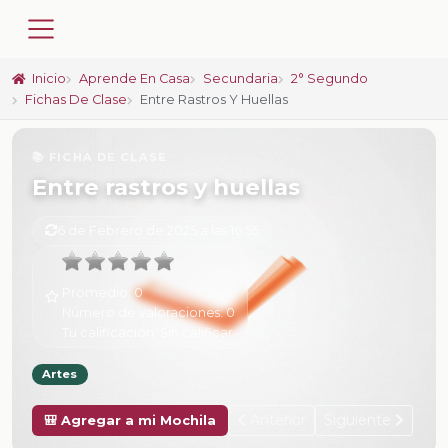
Inicio
Aprende En Casa
Secundaria
2° Segundo
Fichas De Clase
Entre Rastros Y Huellas
📚 FICHA DE CLASE
Entre rastros y huellas
6 de Febrero de 2025 a las 16:55
Promedio:
0
Número de valoraciones:
0
Tu calificación:
Sin calificar
Artes
Anterior
Siguiente
🎒 Agregar a mi Mochila