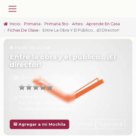
Inicio
Primaria
Primaria 5to
Artes
Aprende En Casa
Fichas De Clase
Entre La Obra Y El Público… ¡El Director!
📚 FICHA DE CLASE
Entre la obra y el público… ¡El
director!
6 de Febrero de 2025 a las 15:37
Promedio:
0
Número de valoraciones:
0
Tu calificación:
Sin calificar
Anterior
Siguiente
🎒 Agregar a mi Mochila