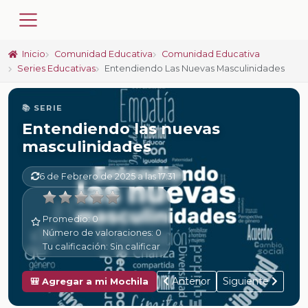
Inicio
Comunidad Educativa
Comunidad Educativa
Series Educativas
Entendiendo Las Nuevas Masculinidades
📚 SERIE
Entendiendo las nuevas
masculinidades
6 de Febrero de 2025 a las 17:31
Promedio:
0
Número de valoraciones:
0
Tu calificación:
Sin calificar
Anterior
Siguiente
🎒 Agregar a mi Mochila