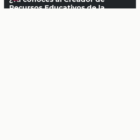
Recursos Educativos de la
Dirección General @prende.mx
CREA ?
Crea recursos para tus clases. Regístrate en la
NEMD
aquí
.
Conoce al CREA
Recursos
Relacionados
PRINCIPAL
Serie
▶️
🎒
PRINCIPAL
TODOS LOS RECURSOS