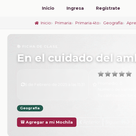
Inicio
Ingresa
Regístrate
Inicio
Primaria
Primaria 4to
Geografía
Apre
📚 FICHA DE CLASE
En el cuidado del am
Promedio:
0
6 de Febrero de 2025 a las 15:31
Número de valorac
Tu calificación:
Sin 
Geografía
Anterior
Siguiente
🎒 Agregar a mi Mochila