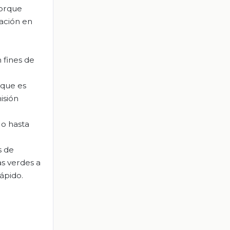
porque
ación en
 fines de
 que es
isión
 o hasta
s de
as verdes a
ápido.