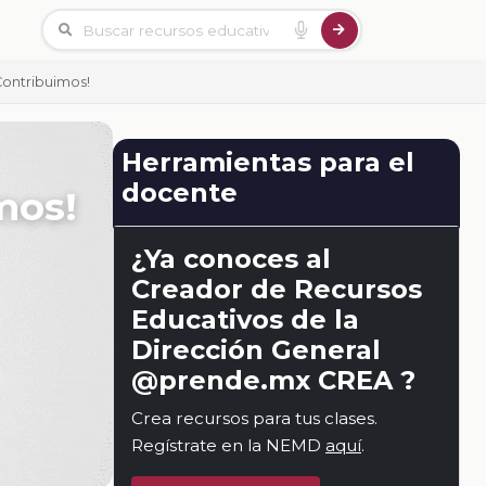
Contribuimos!
Herramientas para el
docente
mos!
¿Ya conoces al
Creador de Recursos
Educativos de la
Dirección General
@prende.mx CREA ?
Crea recursos para tus clases.
Regístrate en la NEMD
aquí
.