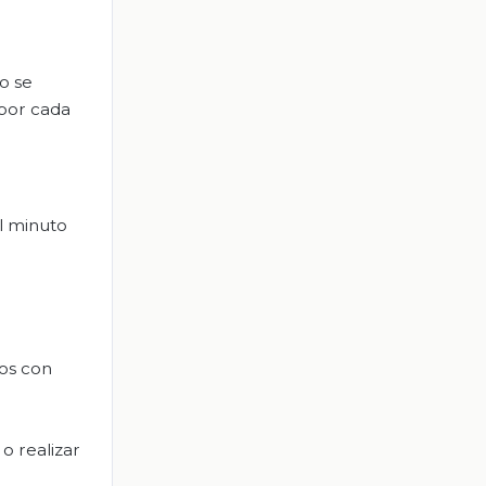
o se
 por cada
el minuto
os con
o realizar