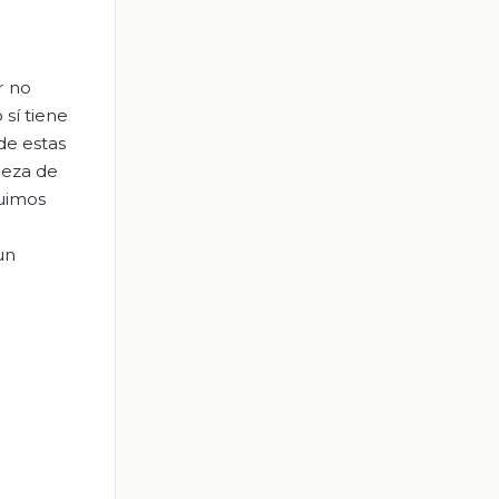
r no
 sí tiene
de estas
ieza de
buimos
un