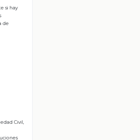
e si hay
s
a de
edad Civil,
tuciones