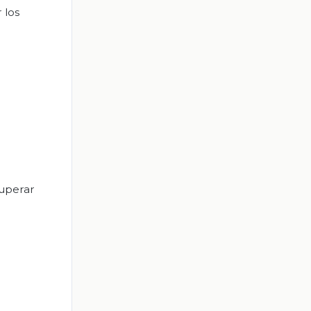
 los
cuperar