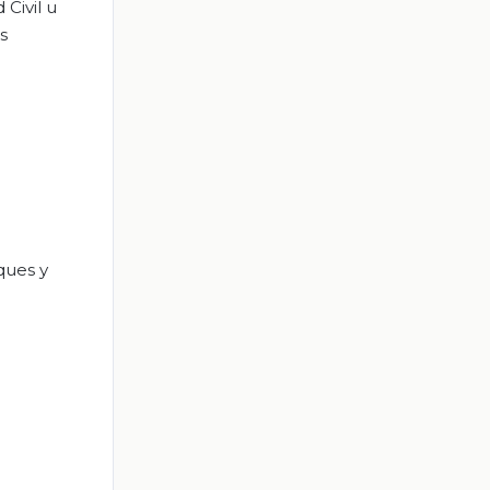
Civil u
s
ques y