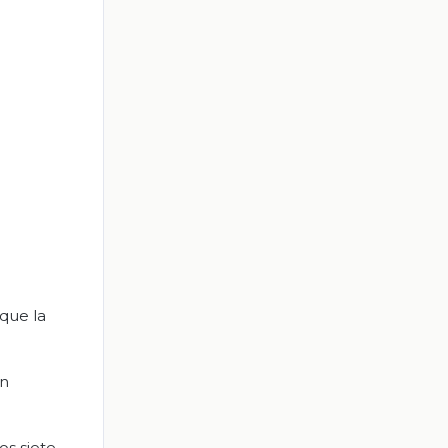
que la
on
os siete