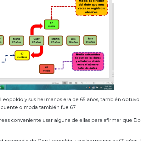
Leopoldo y sus hermanos era de 65 años, también obtuvo 
recuente o moda también fue 67
rees conveniente usar alguna de ellas para afirmar que D
ad promedio de Don Leopoldo y sus hermanos es 65 años, l