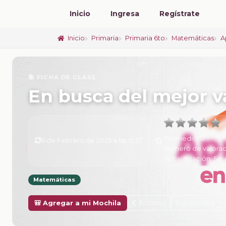
Inicio
Ingresa
Regístrate
Inicio
Primaria
Primaria 6to
Matemáticas
A
📚 FICHA DE CLASE
En busca del mejor v
Promedio:
0
6 de Febrero de 2025 a las 15:57
Número de valorac
Tu calificación:
Sin 
Matemáticas
Anterior
Siguiente
🎒 Agregar a mi Mochila