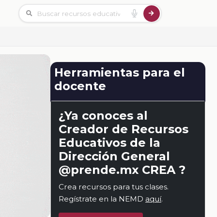
Herramientas para el
docente
¿Ya conoces al
Creador de Recursos
Educativos de la
Dirección General
@prende.mx CREA ?
Crea recursos para tus clases.
Regístrate en la NEMD
aquí
.