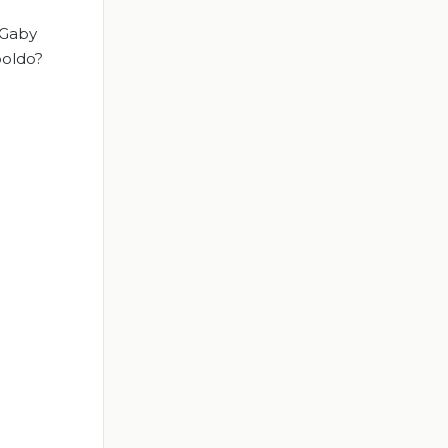
 Gaby
poldo?