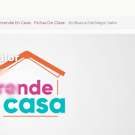
prende En Casa
Fichas De Clase
En Busca Del Mejor Valor
alor
iones:
0
calificar