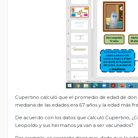
Cupertino calculó que el promedio de edad de don 
mediana de las edades era 67 años y la edad más f
De acuerdo con los datos que calculó Cupertino, ¿C
Leopoldo y sus hermanos ya van a ser vacunados?
Por ejemplo, es correcto decir que, dado que la ed