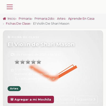
Inicio
Primaria
Primaria 2do
Artes
Aprende En Casa
Fichas De Clase
El Violín De Shari Mason
📚 FICHA DE CLASE
El Violín de Shari Mason
6 de Febrero de 2025 a las 15:10
Promedio:
0
Número de valoraciones:
0
Tu calificación:
Sin calificar
Artes
Anterior
Siguiente
🎒 Agregar a mi Mochila