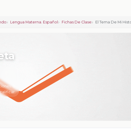
ndo
Lengua Materna. Español
Fichas De Clase
El Tema De Mi Hist
eta
ciones:
0
calificar