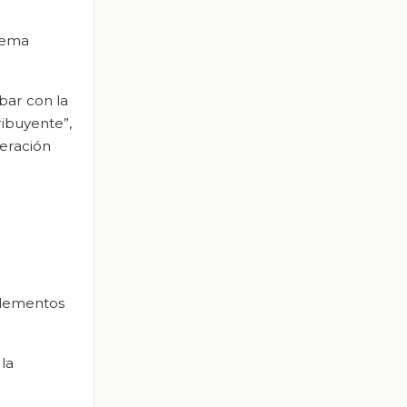
 tema
bar con la
ibuyente”,
peración
l
 elementos
la