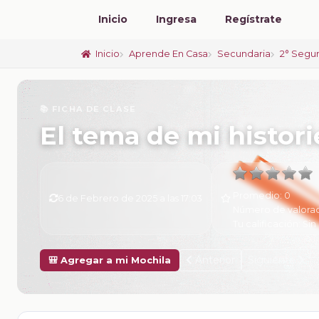
Inicio
Ingresa
Regístrate
Inicio
Aprende En Casa
Secundaria
2° Segu
📚 FICHA DE CLASE
El tema de mi histori
Promedio:
0
6 de Febrero de 2025 a las 17:03
Número de valora
Tu calificación:
Sin 
Anterior
Siguiente
🎒 Agregar a mi Mochila