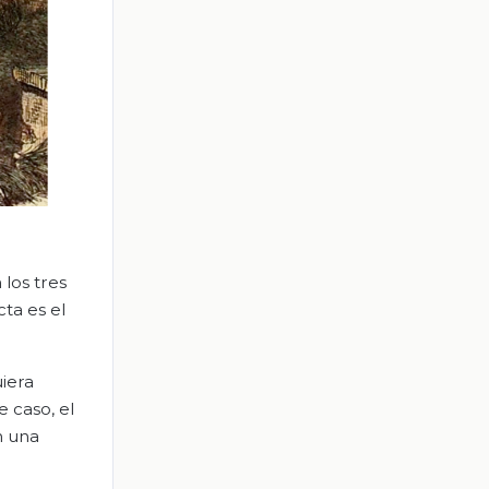
los tres
ta es el
uiera
e caso, el
n una