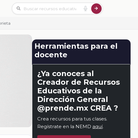
orieta
Herramientas para el
docente
¿Ya conoces al
Creador de Recursos
Educativos de la
Dirección General
@prende.mx CREA ?
Crea recursos para tus clases.
Regístrate en la NEMD
aquí
.