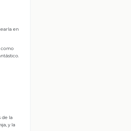
tearla en
ia como
ntástico.
 de la
ja, y la