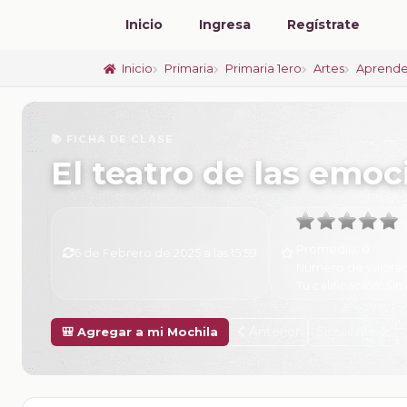
Inicio
Ingresa
Regístrate
Inicio
Primaria
Primaria 1ero
Artes
Aprende
📚 FICHA DE CLASE
El teatro de las emo
Promedio:
0
6 de Febrero de 2025 a las 15:59
Número de valorac
Tu calificación:
Sin 
Anterior
Siguiente
🎒 Agregar a mi Mochila