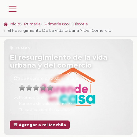
Inicio
Primaria
Primaria 6to
Historia
El Resurgimiento De La Vida Urbana Y Del Comercio
📚 TEMAS
El resurgimiento de la vida
urbana y del comercio
6 de Febrero de 2025 a las 15:53
Promedio:
0
Número de valoraciones:
0
Tu calificación:
Sin calificar
🎒 Agregar a mi Mochila