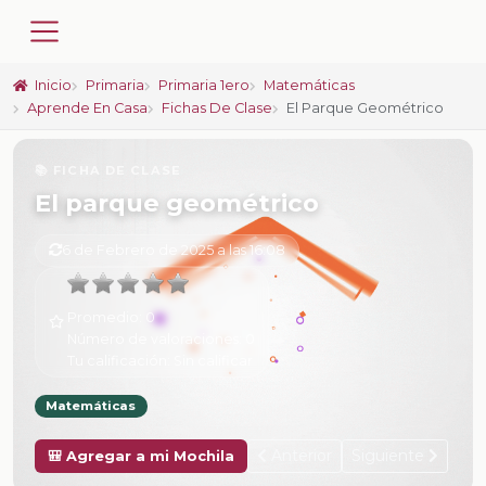
Inicio
Primaria
Primaria 1ero
Matemáticas
Aprende En Casa
Fichas De Clase
El Parque Geométrico
📚 FICHA DE CLASE
El parque geométrico
6 de Febrero de 2025 a las 16:08
Promedio:
0
Número de valoraciones:
0
Tu calificación:
Sin calificar
Matemáticas
Anterior
Siguiente
🎒 Agregar a mi Mochila